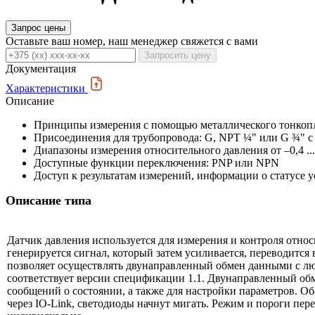
Запрос цены
Оставьте ваш номер, наш менеджер свяжется с вами
Запросить цену
Документация
Характеристики
Описание
Принципы измерения с помощью металлического тонкопл
Присоединения для трубопровода: G, NPT ¼" или G ¾" с 
Диапазоны измерения относительного давления от –0,4 ... +
Доступные функции переключения: PNP или NPN
Доступ к результатам измерений, информации о статусе у
Описание типа
Датчик давления используется для измерения и контроля относ
генерируется сигнал, который затем усиливается, переводится
позволяет осуществлять двунаправленный обмен данными с лю
соответствует версии спецификации 1.1. Двунаправленный об
сообщений о состоянии, а также для настройки параметров. Об
через IO-Link, светодиоды начнут мигать. Режим и пороги пе