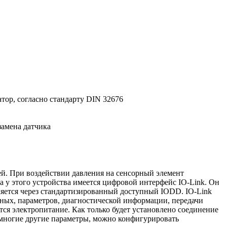
тор, согласно стандарту DIN 32676
замена датчика
тей. При воздействии давления на сенсорный элемент
а у этого устройства имеется цифровой интерфейс IO-Link. Он
яется через стандартизированный доступный IODD. IO-Link
ных, параметров, диагностической информации, передачи
тся электропитание. Как только будет установлено соединение
и многие другие параметры, можно конфигурировать