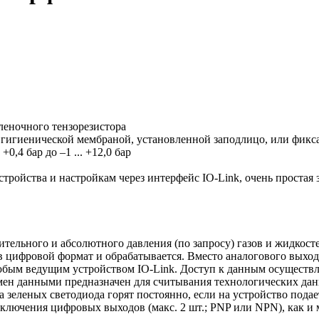
еночного тензорезистора
гигиенической мембраной, установленной заподлицо, или фикса
0,4 бар до –1 ... +12,0 бар
стройства и настройкам через интерфейс IO-Link, очень простая 
ительного и абсолютного давления (по запросу) газов и жидкос
 в цифровой формат и обрабатывается. Вместо аналогового выход
бым ведущим устройством IO-Link. Доступ к данным осуществл
мен данными предназначен для считывания технологических дан
а зеленых светодиода горят постоянно, если на устройство подае
реключения цифровых выходов (макс. 2 шт.; PNP или NPN), как 