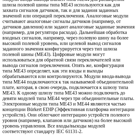
шлюза полевой шины типа ME43 используются как для
захвата сигналов датчиков, так и для задания заданных
значений или операций переключения. Аналоговые модули
считывают аналоговые сигналы датчиков (например, от
датчиков давления) или задают аналоговые заданные значения
(например, для регулятора расхода). Дальнейшая обработка
входных сигналов, например, через полевую шину на более
высокий полевой уровень, или целевой вывод сигналов
заданного значения конфигурируется через тип шлюза
полевой шины (ME43). Цифровые модули могут
использоваться для обратной связи переключателей или
вывода сигналов переключения. Опять же, конфигурация
типа ME43 определяет, как эти входы и выходы
обрабатываются или контролируются. Модули ввода-вывода
типа ME44 подключаются к так называемой объединительной
плате, которая, в свою очередь, подключается к шлюзу типа
ME43. К одному шлюзу типа ME43 можно подключить до
девяти модулей типа ME44 через три объединительные платы.
Электронные модули типа ME43 и ME44 являются частью
концепции Bürkert EDIP (Эффективная платформа интеграции
устройств). Они облегчают интеграцию устройств полевого
уровня (например, клапанов или датчиков) на более высокий
уровень управления. Все входы/выходы модулей
соответствуют стандарту IEC 61131-2.