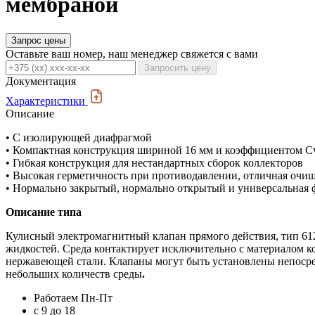
мембраной
Запрос цены
Оставьте ваш номер, наш менеджер свяжется с вами
Запросить цену
Документация
Характеристики
Описание
• С изолирующей диафрагмой
• Компактная конструкция шириной 16 мм и коэффициентом Cv
• Гибкая конструкция для нестандартных сборок коллекторов
• Высокая герметичность при противодавлении, отличная очищ
• Нормально закрытый, нормально открытый и универсальная
Описание типа
Кулисный электромагнитный клапан прямого действия, тип 612
жидкостей. Среда контактирует исключительно с материалом к
нержавеющей стали. Клапаны могут быть установлены непосред
небольших количеств среды
.
Работаем Пн-Пт
c 9 до 18