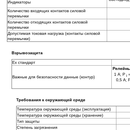
Индикаторы
Количество входящих контактов силовой
перемычки
Количество отходящих контактов силовой
перемычки
Допустимая токовая нагрузка (контакты силовой
перемычки)
Взрывозащита
Ex стандарт
Релейны
1 А; Р
=
i
Важные для безопасности данные (контур)
0,5 А; 
Требования к окружающей среде
Температура окружающей среды (эксплуатация)
Температура окружающей среды (хранение)
Тип защиты
Степень загрязнения