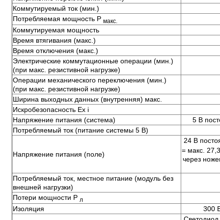
Коммутируемый ток (мин.)
Потребляемая мощность P
макс.
Коммутируемая мощность
Время втягивания (макс.)
Время отключения (макс.)
Электрические коммутационные операции (мин.)
(при макс. резистивной нагрузке)
Операции механического переключения (мин.)
(при макс. резистивной нагрузке)
Ширина выходных данных (внутренняя) макс.
Искробезопасность Ex i
Напряжение питания (система)
5 В пост
Потребляемый ток (питание системы 5 В)
24 В посто
= макс. 27,
Напряжение питания (поле)
через ноже
Потребляемый ток, местное питание (модуль без
внешней нагрузки)
Потери мощности P
л
Изоляция
300 
Светодиод 