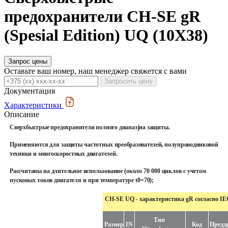
предохранители CH-SE gR
(Spesial Edition) UQ (10X38)
Запрос цены
Оставьте ваш номер, наш менеджер свяжется с вами
Запросить цену
Документация
Характеристики
Описание
Сверхбыстрые предохранители полного диапазjна защиты.
Применяются для защиты частотных
преобразователей,
полупроводниковой
техники
и
многоскоростных
двигателей.
Рассчитаны
на
длительное
использование
(около
70
000
циклов
с
учетом
пусковых
токов
двигателя
и
при
температуре
t
0
=70);
CH-SE UQ -
характеристика
gR
согласно
IEC
Тип
Размер
I
N
Код
Предду