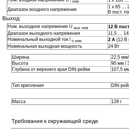
1 х 100 …
i ном
1 х 85 … 
Диапазон входного напряжения
В пост. то
Выход:
Ном. выходное напряжение U
12 В пост
вых ном
Диапазон выходного напряжения
11,5 … 14
Номинальный выходной ток I
2 А
(12 В 
о ном
Номинальная выходная мощность
24 Вт
Ширина
22,5 мм
Высота
90 мм /
Глубина от верхнего края DIN-рейки
107,5 м
Тип крепления
DIN-рей
Масса
128 г
Требования к окружающей среде