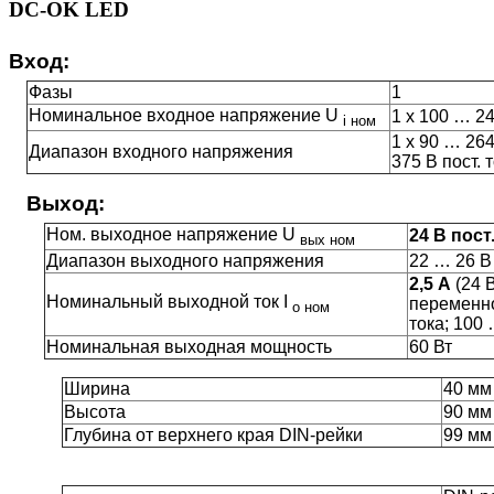
DC-OK LED
Вход:
Фазы
1
Номинальное входное напряжение U
1 х 100 … 2
i ном
1 х 90 … 26
Диапазон входного напряжения
375 В пост. 
Выход:
Ном. выходное напряжение U
24 В пост
вых ном
Диапазон выходного напряжения
22 … 26 В
2,5 А
(24 
Номинальный выходной ток I
переменно
о ном
тока; 100
Номинальная выходная мощность
60 Вт
Ширина
40 мм
Высота
90 мм
Глубина от верхнего края DIN-рейки
99 мм