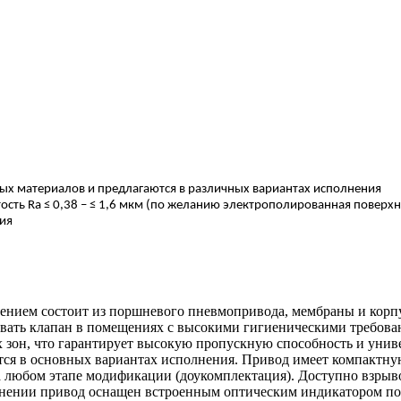
ых материалов и предлагаются в различных вариантах исполнения
ть Ra ≤ 0,38 – ≤ 1,6 мкм (по желанию электрополированная поверхн
ия
нием состоит из поршневого пневмопривода, мембраны и корпу
вать клапан в помещениях с высокими гигиеническими требован
 зон, что гарантирует высокую пропускную способность и унив
ются в основных вариантах исполнения. Привод имеет компактн
на любом этапе модификации (доукомплектация). Доступно взры
нении привод оснащен встроенным оптическим индикатором пол