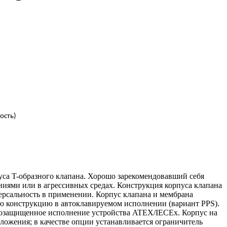
ость)
са T-образного клапана. Хорошо зарекомендовавший себя
иями или в агрессивных средах. Конструкция корпуса клапана
ерсальность в применении. Корпус клапана и мембрана
ую конструкцию в автоклавируемом исполнении (вариант PPS).
возащищенное исполнение устройства ATEX/IECEx. Корпус на
ожения; в качестве опции устанавливается ограничитель