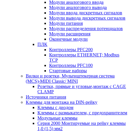
Модули аналогового ввода
Модули аналогового вывода
Модули ввода дискретных сигналов
Модули вывода дискретных сигналов
Модули питания
Модули распределения потенциалов
Модули расширения
Оконечные модули
ПЛК
Контроллеры PFC200
Контроллеры ETHERNET; Modbus
TCP
Контроллеры PFC100
Стартовые наборы
Вилки и розетки, Мультиштекерная система
(MCS)-MIDI Classic/ MINI
Розетки, прямые и угловые,монтаж с CAGE
CLAMP
Источники питания
Клеммы для монтажа на DIN-рейку
Клеммы с диодом
Клеммы с размыкателем, с предохранителем
Модульные клеммы
Серия 2000 Монтируемые на рейку клеммы
1,0 (1,5) мм2