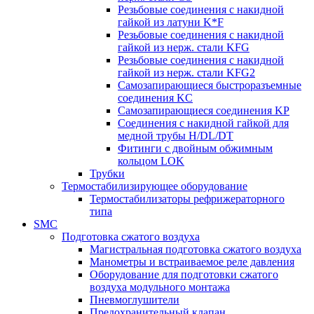
Резьбовые соединения с накидной
гайкой из латуни K*F
Резьбовые соединения с накидной
гайкой из нерж. стали KFG
Резьбовые соединения с накидной
гайкой из нерж. стали KFG2
Самозапирающиеся быстроразъемные
соединения KC
Самозапирающиеся соединения KP
Соединения с накидной гайкой для
медной трубы H/DL/DT
Фитинги с двойным обжимным
кольцом LOK
Трубки
Термостабилизирующее оборудование
Термостабилизаторы рефрижераторного
типа
SMC
Подготовка сжатого воздуха
Магистральная подготовка сжатого воздуха
Манометры и встраиваемое реле давления
Оборудование для подготовки сжатого
воздуха модульного монтажа
Пневмоглушители
Предохранительный клапан