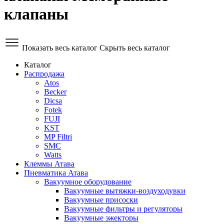
клапаны
Показать весь каталог
Скрыть весь каталог
Каталог
Распродажа
Atos
Becker
Dicsa
Fotek
FUJI
KST
MP Filtri
SMC
Watts
Клеммы Атава
Пневматика Атава
Вакуумное оборудование
Вакуумные вытяжки-воздуходувки
Вакуумные присоски
Вакуумные фильтры и регуляторы
Вакуумные эжекторы