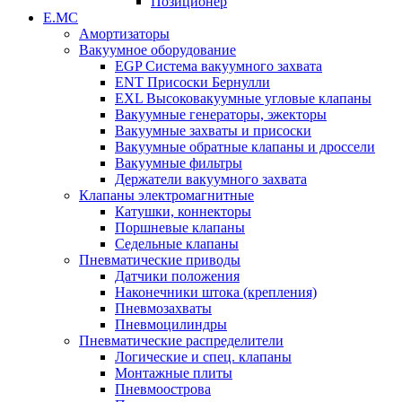
Позиционер
Е.МС
Амортизаторы
Вакуумное оборудование
EGP Система вакуумного захвата
ENT Присоски Бернулли
EXL Высоковакуумные угловые клапаны
Вакуумные генераторы, эжекторы
Вакуумные захваты и присоски
Вакуумные обратные клапаны и дроссели
Вакуумные фильтры
Держатели вакуумного захвата
Клапаны электромагнитные
Катушки, коннекторы
Поршневые клапаны
Седельные клапаны
Пневматические приводы
Датчики положения
Наконечники штока (крепления)
Пневмозахваты
Пневмоцилиндры
Пневматические распределители
Логические и спец. клапаны
Монтажные плиты
Пневмоострова