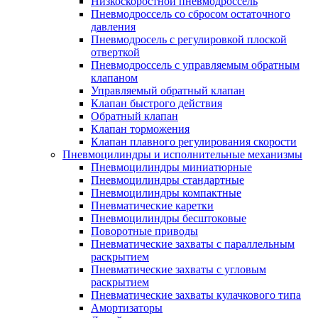
Низкоскоростной пневмодроссель
Пневмодроссель со сбросом остаточного
давления
Пневмодросель с регулировкой плоской
отверткой
Пневмодроссель с управляемым обратным
клапаном
Управляемый обратный клапан
Клапан быстрого действия
Обратный клапан
Клапан торможения
Клапан плавного регулирования скорости
Пневмоцилиндры и исполнительные механизмы
Пневмоцилиндры миниатюрные
Пневмоцилиндры стандартные
Пневмоцилиндры компактные
Пневматические каретки
Пневмоцилиндры бесштоковые
Поворотные приводы
Пневматические захваты с параллельным
раскрытием
Пневматические захваты с угловым
раскрытием
Пневматические захваты кулачкового типа
Амортизаторы