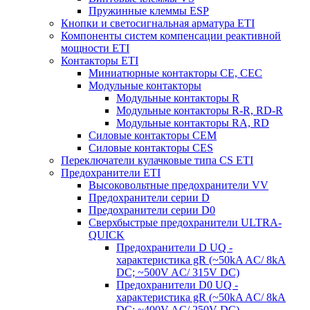
Пружинные клеммы ESP
Кнопки и светосигнальная арматура ETI
Компоненты систем компенсации реактивной
мощности ETI
Контакторы ETI
Миниатюрные контакторы CE, CEC
Модульные контакторы
Модульные контакторы R
Модульные контакторы R-R, RD-R
Модульные контакторы RA, RD
Силовые контакторы CEM
Силовые контакторы CES
Переключатели кулачковые типа CS ETI
Предохранители ETI
Высоковольтные предохранители VV
Предохранители серии D
Предохранители серии D0
Сверхбыстрые предохранители ULTRA-
QUICK
Предохранители D UQ -
характеристика gR (~50kA AC/ 8kA
DC; ~500V AC/ 315V DC)
Предохранители D0 UQ -
характеристика gR (~50kA AC/ 8kA
DC; ~400V AC/ 250V DC)