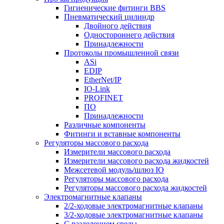
Гигиенические фитинги BBS
Пневматический цилиндр
Двойного действия
Одностороннего действия
Принадлежности
Протоколы промышленной связи
ASi
EDIP
EtherNet/IP
IO-Link
PROFINET
ПО
Принадлежности
Различные компоненты
Фитинги и вставные компоненты
Регуляторы массового расхода
Измерители массового расхода
Измерители массового расхода жидкостей
Межсетевой модуль/шлюз IO
Регуляторы массового расхода
Регуляторы массового расхода жидкостей
Электромагнитные клапаны
2/2-ходовые электромагнитные клапаны
3/2-ходовые электромагнитные клапаны
C разделением среды