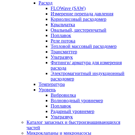
Расход
FLOWave (SAW)
Измерение перепада давления
Кориолисовый расходомер
Крыльчатка
Овальный, шестеренчатый
Поплавок
Реле потока
Тепловой массовый расходомер
Трансмиттер
Ультразвук
Фитинги/ арматура для измерения
расхода
Электромагнитный индукционный
расходомер
Температура
Уровень
Вибровилка
Волноводный уровнемер
Поплавок
Радарный уровнемер
Ультразвук
Каталог запасных и быстроизнашивающихся
частей
Микроклапаны и микронасосы