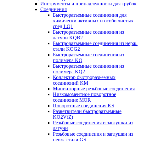
Инструменты и принадлежности для трубок
Соединения
Быстроразъемные соединения для
химически активных и особо чистых
сред LQ1
Быстроразъемные соединения из
латуни KQB2
Быстроразъемные соединения из нерж.
стали KQG2
Быстроразъемные соединения из
полимера KQ
Быстроразъемные соединения из
полимера KQ2
Коллектор быстроразъемных
соединений KM
Миниатюрные резьбовые соединения
Низкомоментное поворотное
соединение MQR
Поворотные соединения KS
Разветвители быстроразъемные
KQ2V(Z)
Резьбовые соединения и заглушки из
латуни
Резьбовые соединения и заглушки из
нерж. стали GS