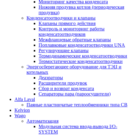
Мониторинг качества конденсата
Нижняя продувка котлов (периодическая
продувка)
Конденсатоотводчики и клапаны
Клапаны прямого действия
Контроль и мониторинг работы
конденсатоотводчиков
Межфланцевые обратные клапаны
Поплавковые конденсатоотводчики UNA
Регулирующие клапаны
Термодинамические конденсатоотводчики
Термостатические конденсатоотводчики
Энергосберегающее оборудование для ТЭЦ и
котельных
Деаэраторы
Расширители продувок
Сбор и возврат конденсата
Сепараторы пара (пароосушители)
Alfa Laval
Паяные пластинчатые теплообменники типа CB
Kelvion
Wago
Автоматизация
Модульная система ввода-вывода I/O-
SYSTEM