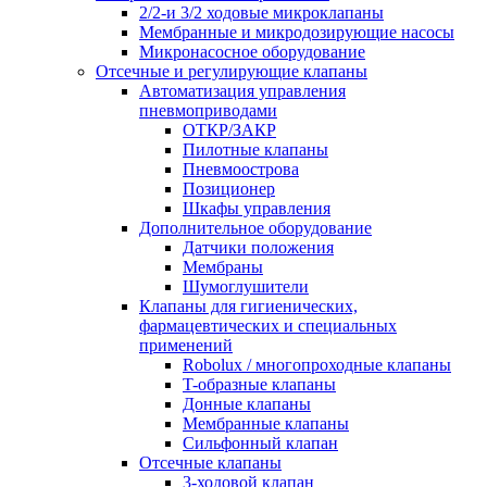
2/2-и 3/2 ходовые микроклапаны
Мембранные и микродозирующие насосы
Микронасосное оборудование
Отсечные и регулирующие клапаны
Автоматизация управления
пневмоприводами
ОТКР/ЗАКР
Пилотные клапаны
Пневмоострова
Позиционер
Шкафы управления
Дополнительное оборудование
Датчики положения
Мембраны
Шумоглушители
Клапаны для гигиенических,
фармацевтических и специальных
применений
Robolux / многопроходные клапаны
T-образные клапаны
Донные клапаны
Мембранные клапаны
Сильфонный клапан
Отсечные клапаны
3-ходовой клапан