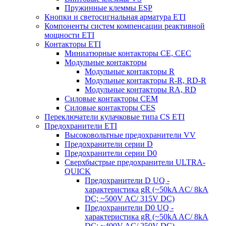
Пружинные клеммы ESP
Кнопки и светосигнальная арматура ETI
Компоненты систем компенсации реактивной
мощности ETI
Контакторы ETI
Миниатюрные контакторы CE, CEC
Модульные контакторы
Модульные контакторы R
Модульные контакторы R-R, RD-R
Модульные контакторы RA, RD
Силовые контакторы CEM
Силовые контакторы CES
Переключатели кулачковые типа CS ETI
Предохранители ETI
Высоковольтные предохранители VV
Предохранители серии D
Предохранители серии D0
Сверхбыстрые предохранители ULTRA-
QUICK
Предохранители D UQ -
характеристика gR (~50kA AC/ 8kA
DC; ~500V AC/ 315V DC)
Предохранители D0 UQ -
характеристика gR (~50kA AC/ 8kA
DC; ~400V AC/ 250V DC)