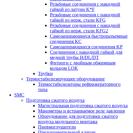
Резьбовые соединения с накидной
гайкой из латуни K*F
Резьбовые соединения с накидной
гайкой из нерж. стали KFG
Резьбовые соединения с накидной
гайкой из нерж. стали KFG2
Самозапирающиеся быстроразъемные
соединения KC
Самозапирающиеся соединения KP
Соединения с накидной гайкой для
медной трубы H/DL/DT
Фитинги с двойным обжимным
кольцом LOK
Трубки
Термостабилизирующее оборудование
Термостабилизаторы рефрижераторного
типа
SMC
Подготовка сжатого воздуха
Магистральная подготовка сжатого воздуха
Манометры и встраиваемое реле давления
Оборудование для подготовки сжатого
воздуха модульного монтажа
Пневмоглушители
Предохранительный клапан