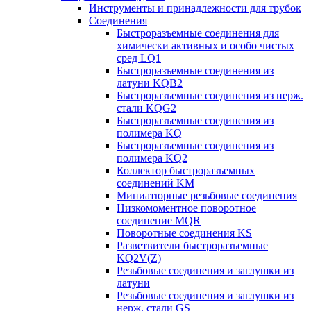
Инструменты и принадлежности для трубок
Соединения
Быстроразъемные соединения для
химически активных и особо чистых
сред LQ1
Быстроразъемные соединения из
латуни KQB2
Быстроразъемные соединения из нерж.
стали KQG2
Быстроразъемные соединения из
полимера KQ
Быстроразъемные соединения из
полимера KQ2
Коллектор быстроразъемных
соединений KM
Миниатюрные резьбовые соединения
Низкомоментное поворотное
соединение MQR
Поворотные соединения KS
Разветвители быстроразъемные
KQ2V(Z)
Резьбовые соединения и заглушки из
латуни
Резьбовые соединения и заглушки из
нерж. стали GS