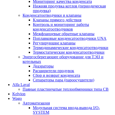
Мониторинг качества конденсата
Нижняя продувка котлов (периодическая
продувка)
Конденсатоотводчики и клапаны
Клапаны прямого действия
Контроль и мониторинг работы
конденсатоотводчиков
Межфланцевые обратные клапаны
Поплавковые конденсатоотводчики UNA
Регулирующие клапаны
Термодинамические конденсатоотводчики
Термостатические конденсатоотводчики
Энергосберегающее оборудование для ТЭЦ и
котельных
Деаэраторы
Расширители продувок
Сбор и возврат конденсата
Сепараторы пара (пароосушители)
Alfa Laval
Паяные пластинчатые теплообменники типа CB
Kelvion
Wago
Автоматизация
Модульная система ввода-вывода I/O-
SYSTEM