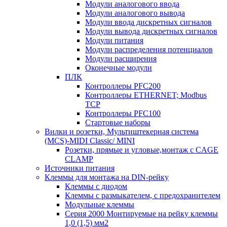
Модули аналогового ввода
Модули аналогового вывода
Модули ввода дискретных сигналов
Модули вывода дискретных сигналов
Модули питания
Модули распределения потенциалов
Модули расширения
Оконечные модули
ПЛК
Контроллеры PFC200
Контроллеры ETHERNET; Modbus
TCP
Контроллеры PFC100
Стартовые наборы
Вилки и розетки, Мультиштекерная система
(MCS)-MIDI Classic/ MINI
Розетки, прямые и угловые,монтаж с CAGE
CLAMP
Источники питания
Клеммы для монтажа на DIN-рейку
Клеммы с диодом
Клеммы с размыкателем, с предохранителем
Модульные клеммы
Серия 2000 Монтируемые на рейку клеммы
1,0 (1,5) мм2