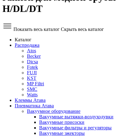
H/DL/DT
Показать весь каталог
Скрыть весь каталог
Каталог
Распродажа
Atos
Becker
Dicsa
Fotek
FUJI
KST
MP Filtri
SMC
Watts
Клеммы Атава
Пневматика Атава
Вакуумное оборудование
Вакуумные вытяжки-воздуходувки
Вакуумные присоски
Вакуумные фильтры и регуляторы
Вакуумные эжекторы