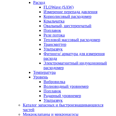
Расход
FLOWave (SAW)
Измерение перепада давления
Кориолисовый расходомер
Крыльчатка
Овальный, шестеренчатый
Поплавок
Реле потока
Тепловой массовый расходомер
Трансмиттер
Ультразвук
Фитинги/ арматура для измерения
расхода
Электромагнитный индукционный
расходомер
Температура
Уровень
Вибровилка
Волноводный уровнемер
Поплавок
Радарный уровнемер
Ультразвук
Каталог запасных и быстроизнашивающихся
частей
Микроклапаны и микронасосы