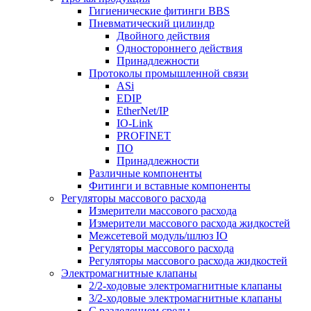
Гигиенические фитинги BBS
Пневматический цилиндр
Двойного действия
Одностороннего действия
Принадлежности
Протоколы промышленной связи
ASi
EDIP
EtherNet/IP
IO-Link
PROFINET
ПО
Принадлежности
Различные компоненты
Фитинги и вставные компоненты
Регуляторы массового расхода
Измерители массового расхода
Измерители массового расхода жидкостей
Межсетевой модуль/шлюз IO
Регуляторы массового расхода
Регуляторы массового расхода жидкостей
Электромагнитные клапаны
2/2-ходовые электромагнитные клапаны
3/2-ходовые электромагнитные клапаны
C разделением среды