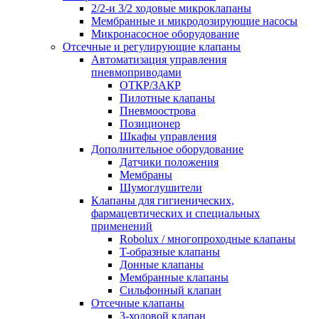
2/2-и 3/2 ходовые микроклапаны
Мембранные и микродозирующие насосы
Микронасосное оборудование
Отсечные и регулирующие клапаны
Автоматизация управления
пневмоприводами
ОТКР/ЗАКР
Пилотные клапаны
Пневмоострова
Позиционер
Шкафы управления
Дополнительное оборудование
Датчики положения
Мембраны
Шумоглушители
Клапаны для гигиенических,
фармацевтических и специальных
применений
Robolux / многопроходные клапаны
T-образные клапаны
Донные клапаны
Мембранные клапаны
Сильфонный клапан
Отсечные клапаны
3-ходовой клапан