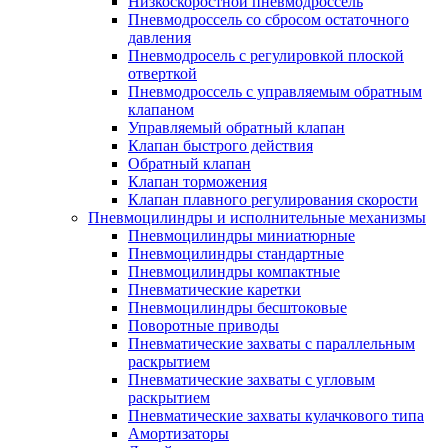
Низкоскоростной пневмодроссель
Пневмодроссель со сбросом остаточного
давления
Пневмодросель с регулировкой плоской
отверткой
Пневмодроссель с управляемым обратным
клапаном
Управляемый обратный клапан
Клапан быстрого действия
Обратный клапан
Клапан торможения
Клапан плавного регулирования скорости
Пневмоцилиндры и исполнительные механизмы
Пневмоцилиндры миниатюрные
Пневмоцилиндры стандартные
Пневмоцилиндры компактные
Пневматические каретки
Пневмоцилиндры бесштоковые
Поворотные приводы
Пневматические захваты с параллельным
раскрытием
Пневматические захваты с угловым
раскрытием
Пневматические захваты кулачкового типа
Амортизаторы