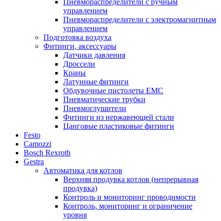
Пневмораспределители с ручным
управлением
Пневмораспределители с электромагнитным
управлением
Подготовка воздуха
Фитинги, аксессуары
Датчики давления
Дроссели
Краны
Латунные фитинги
Обдувочные пистолеты ЕМС
Пневматические трубки
Пневмоглушители
Фитинги из нержавеющей стали
Цанговые пластиковые фитинги
Festo
Camozzi
Bosch Rexroth
Gestra
Автоматика для котлов
Верхняя продувка котлов (непрерывная
продувка)
Контроль и мониторинг проводимости
Контроль, мониторинг и ограничение
уровня