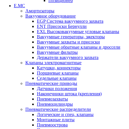
Позиционер
Е.МС
Амортизаторы
Вакуумное оборудование
EGP Система вакуумного захвата
ENT Присоски Бернулли
EXL Высоковакуумные угловые клапаны
Вакуумные генераторы, эжекторы
Вакуумные захваты и присоски
Вакуумные обратные клапаны и дроссели
Вакуумные фильтры
Держатели вакуумного захвата
Клапаны электромагнитные
Катушки, коннекторы
Поршневые клапаны
Седельные клапаны
Пневматические приводы
Датчики положения
Наконечники штока (крепления)
Пневмозахваты
Пневмоцилиндры
Пневматические распределители
Логические и спец. клапаны
Монтажные плиты
Пневмоострова