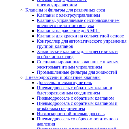
пневмоуправлением
Клапаны и фильтры для различных сред
Клапаны с электроуправлением
Клапаны, управляемые с использованием
внешнего пилотноrо воздуха
Клапаны на давление до 5 МПа
Клапаны для краски на сольвентной основе
Контроллер для автоматического управления
группой клапанов
Химические клапаны для агрессивных и
особо чистых сред
Специализированные клапаны с прямым
электромагнитным управлением
Промышленные фильтры для жидкостей
Пневмодроссели и обратные клапаны
Дроссель-пневмоглушитель
Пневмодроссель с обратным клапан и
быстроразъемным соединением
Пневмодроссель с обратным клапаном
Пневмодроссель с обратным клапаном и
резьбовым соединением
Низкоскоростной пневмодроссель
Пневмодроссель со сбросом остаточного
давления