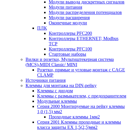
Модули вывода дискретных сигналов
Модули питания
Модули распределения потенциалов
Модули расширения
Оконечные модули
ПЛК
Контроллеры PFC200
Контроллеры ETHERNET; Modbus
TCP
Контроллеры PFC100
Стартовые наборы
Вилки и розетки, Мультиштекерная система
(MCS)-MIDI Classic/ MINI
Розетки, прямые и угловые,монтаж с CAGE
CLAMP
Источники питания
Клеммы для монтажа на DIN-рейку
Клеммы с диодом
Клеммы с размыкателем, с предохранителем
Модульные клеммы
Серия 2000 Монтируемые на рейку клеммы
1,0 (1,5) мм2
Проходные клеммы 1мм2
Серия 2001 Клеммы проходные и клеммы
класса защиты EX 1,5(2,5)мм2