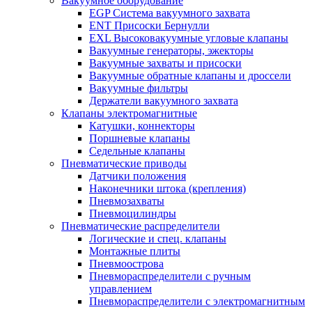
Вакуумное оборудование
EGP Система вакуумного захвата
ENT Присоски Бернулли
EXL Высоковакуумные угловые клапаны
Вакуумные генераторы, эжекторы
Вакуумные захваты и присоски
Вакуумные обратные клапаны и дроссели
Вакуумные фильтры
Держатели вакуумного захвата
Клапаны электромагнитные
Катушки, коннекторы
Поршневые клапаны
Седельные клапаны
Пневматические приводы
Датчики положения
Наконечники штока (крепления)
Пневмозахваты
Пневмоцилиндры
Пневматические распределители
Логические и спец. клапаны
Монтажные плиты
Пневмоострова
Пневмораспределители с ручным
управлением
Пневмораспределители с электромагнитным