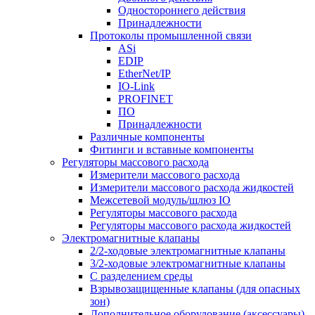
Одностороннего действия
Принадлежности
Протоколы промышленной связи
ASi
EDIP
EtherNet/IP
IO-Link
PROFINET
ПО
Принадлежности
Различные компоненты
Фитинги и вставные компоненты
Регуляторы массового расхода
Измерители массового расхода
Измерители массового расхода жидкостей
Межсетевой модуль/шлюз IO
Регуляторы массового расхода
Регуляторы массового расхода жидкостей
Электромагнитные клапаны
2/2-ходовые электромагнитные клапаны
3/2-ходовые электромагнитные клапаны
C разделением среды
Взрывозащищенные клапаны (для опасных
зон)
Дополнительное оборудование (аксессуары)