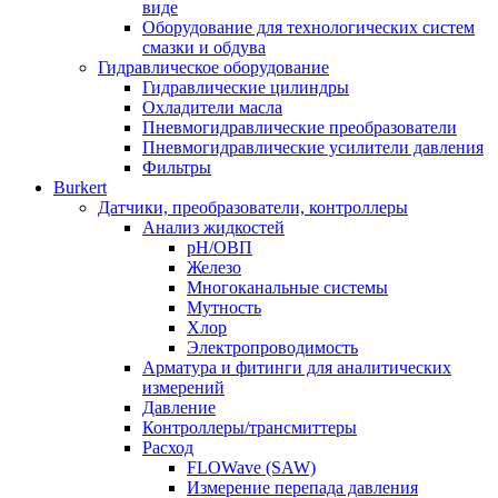
виде
Оборудование для технологических систем
смазки и обдува
Гидравлическое оборудование
Гидравлические цилиндры
Охладители масла
Пневмогидравлические преобразователи
Пневмогидравлические усилители давления
Фильтры
Burkert
Датчики, преобразователи, контроллеры
Анализ жидкостей
pH/ОВП
Железо
Многоканальные системы
Мутность
Хлор
Электропроводимость
Арматура и фитинги для аналитических
измерений
Давление
Контроллеры/трансмиттеры
Расход
FLOWave (SAW)
Измерение перепада давления