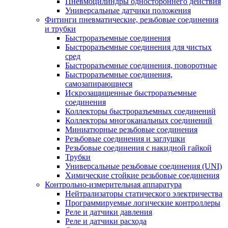
Пневмоцилиндры одностороннего действия
Универсальные датчики положения
Фитинги пневматические, резьбовые соединения
и трубки
Быстроразъемные соединения
Быстроразъемные соединения для чистых
сред
Быстроразъемные соединения, поворотные
Быстроразъемные соединения,
самозапирающиеся
Искрозащищенные быстроразъемные
соединения
Коллекторы быстроразъемных соединений
Коллекторы многоканальных соединений
Миниатюрные резьбовые соединения
Резьбовые соединения и заглушки
Резьбовые соединения с накидной гайкой
Трубки
Универсальные резьбовые соединения (UNI)
Химические стойкие резьбовые соединения
Контрольно-измерительная аппаратура
Нейтрализаторы статического электричества
Программируемые логические контроллеры
Реле и датчики давления
Реле и датчики расхода