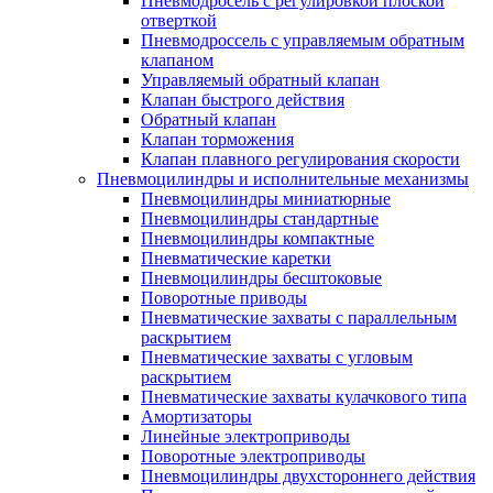
Пневмодросель с регулировкой плоской
отверткой
Пневмодроссель с управляемым обратным
клапаном
Управляемый обратный клапан
Клапан быстрого действия
Обратный клапан
Клапан торможения
Клапан плавного регулирования скорости
Пневмоцилиндры и исполнительные механизмы
Пневмоцилиндры миниатюрные
Пневмоцилиндры стандартные
Пневмоцилиндры компактные
Пневматические каретки
Пневмоцилиндры бесштоковые
Поворотные приводы
Пневматические захваты с параллельным
раскрытием
Пневматические захваты с угловым
раскрытием
Пневматические захваты кулачкового типа
Амортизаторы
Линейные электроприводы
Поворотные электроприводы
Пневмоцилиндры двухстороннего действия