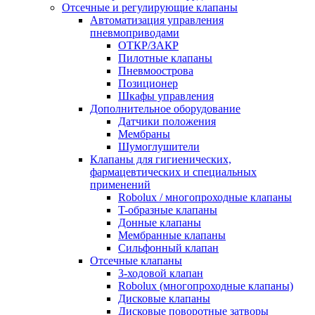
Отсечные и регулирующие клапаны
Автоматизация управления
пневмоприводами
ОТКР/ЗАКР
Пилотные клапаны
Пневмоострова
Позиционер
Шкафы управления
Дополнительное оборудование
Датчики положения
Мембраны
Шумоглушители
Клапаны для гигиенических,
фармацевтических и специальных
применений
Robolux / многопроходные клапаны
T-образные клапаны
Донные клапаны
Мембранные клапаны
Сильфонный клапан
Отсечные клапаны
3-ходовой клапан
Robolux (многопроходные клапаны)
Дисковые клапаны
Дисковые поворотные затворы