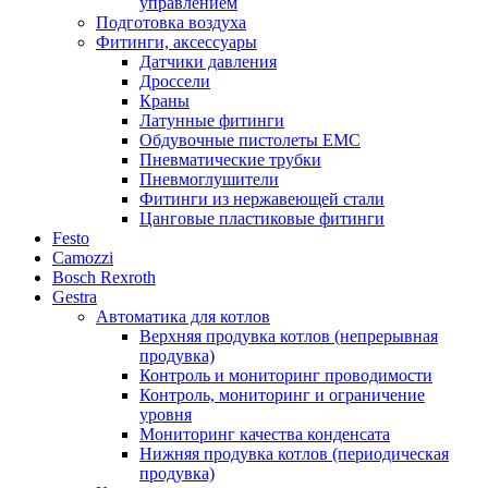
управлением
Подготовка воздуха
Фитинги, аксессуары
Датчики давления
Дроссели
Краны
Латунные фитинги
Обдувочные пистолеты ЕМС
Пневматические трубки
Пневмоглушители
Фитинги из нержавеющей стали
Цанговые пластиковые фитинги
Festo
Camozzi
Bosch Rexroth
Gestra
Автоматика для котлов
Верхняя продувка котлов (непрерывная
продувка)
Контроль и мониторинг проводимости
Контроль, мониторинг и ограничение
уровня
Мониторинг качества конденсата
Нижняя продувка котлов (периодическая
продувка)