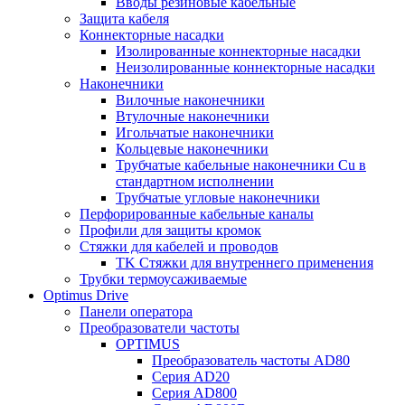
Вводы резиновые кабельные
Защита кабеля
Коннекторные насадки
Изолированные коннекторные насадки
Неизолированные коннекторные насадки
Наконечники
Вилочные наконечники
Втулочные наконечники
Игольчатые наконечники
Кольцевые наконечники
Трубчатые кабельные наконечники Cu в
стандартном исполнении
Трубчатые угловые наконечники
Перфорированные кабельные каналы
Профили для защиты кромок
Стяжки для кабелей и проводов
TK Стяжки для внутреннего применения
Трубки термоусаживаемые
Optimus Drive
Панели оператора
Преобразователи частоты
OPTIMUS
Преобразователь частоты AD80
Серия AD20
Серия AD800