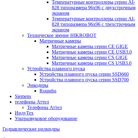
Температурные контроллеры серии AI-
828 типоразмера 96х96 с двухстрочным
экраном
Температурные контроллеры серии AI-
828 типоразмера 96х96 с трехстрочным
экраном
Техническое зрение HIKROBOT
Матричные камеры
Матричные камеры серии CE GIGE
Матричные камеры серии CE USB3.0
Матричные камеры серии CS GIGE
Матричные камеры серии CS USB3.0
Устройства плавного пуска
Устройства плавного пуска серии SSD660
Устройства плавного пуска серии SSD700
Энкодеры
Roundss
Siemens
телефоны Аттел
Телефоны Аттел
ИндуТех
Ультразвуковое оборудование
Гидравлические цилиндры