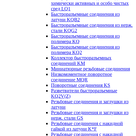
химически активных и особо чистых
сред LQ1
Быстроразъемные соединения из
латуни KQB2
Быстроразъемные соединения из нерж.
стали KQG2
Быстроразъемные соединения из
полимера KQ
Быстроразъемные соединения из
полимера KQ2
Коллектор быстроразъемных
соединений KM
Миниатюрные резьбовые соединения
Низкомоментное поворотное
соединение MQR
Поворотные соединения KS
Разветвители быстроразъемные
KQ2V(Z)
Резьбовые соединения и заглушки из
латуни
Резьбовые соединения и заглушки из
нерж. стали GS
Резьбовые соединения с накидной
гайкой из латуни K*F
Резьбовые соединения с накидной