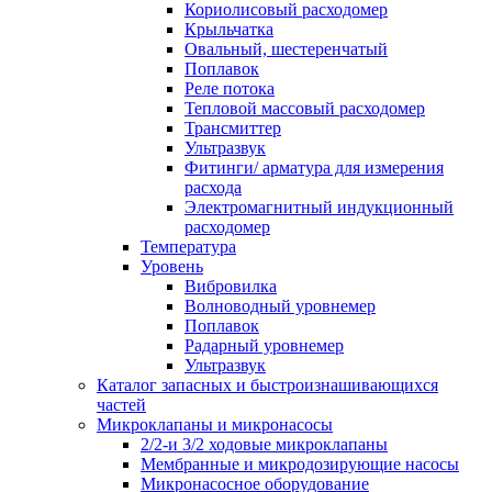
Кориолисовый расходомер
Крыльчатка
Овальный, шестеренчатый
Поплавок
Реле потока
Тепловой массовый расходомер
Трансмиттер
Ультразвук
Фитинги/ арматура для измерения
расхода
Электромагнитный индукционный
расходомер
Температура
Уровень
Вибровилка
Волноводный уровнемер
Поплавок
Радарный уровнемер
Ультразвук
Каталог запасных и быстроизнашивающихся
частей
Микроклапаны и микронасосы
2/2-и 3/2 ходовые микроклапаны
Мембранные и микродозирующие насосы
Микронасосное оборудование