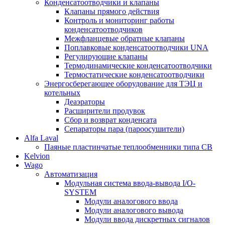
Конденсатоотводчики и клапаны
Клапаны прямого действия
Контроль и мониторинг работы
конденсатоотводчиков
Межфланцевые обратные клапаны
Поплавковые конденсатоотводчики UNA
Регулирующие клапаны
Термодинамические конденсатоотводчики
Термостатические конденсатоотводчики
Энергосберегающее оборудование для ТЭЦ и
котельных
Деаэраторы
Расширители продувок
Сбор и возврат конденсата
Сепараторы пара (пароосушители)
Alfa Laval
Паяные пластинчатые теплообменники типа CB
Kelvion
Wago
Автоматизация
Модульная система ввода-вывода I/O-
SYSTEM
Модули аналогового ввода
Модули аналогового вывода
Модули ввода дискретных сигналов