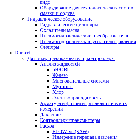
виде
Оборудование для технологических систем
смазки и обдува
Гидравлическое оборудование
Гидравлические цилиндры
Охладители масла
Пневмогидравлические преобразователи
Пневмогидравлические усилители давления
Фильтры
Burkert
Датчики, преобразователи, контроллеры
Анализ жидкостей
pH/ОВП
Железо
Многоканальные системы
Мутность
Хлор
Электропроводимость
Арматура и фитинги для аналитических
измерений
Давление
Контроллеры/трансмиттеры
Расход
FLOWave (SAW)
Измерение перепада давления