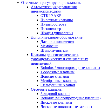
Отсечные и регулирующие клапаны
Автоматизация управления
пневмоприводами
ОТКР/ЗАКР
Пилотные клапаны
Пневмоострова
Позиционер
Шкафы управления
Дополнительное оборудование
Датчики положения
Мембраны
Шумоглушители
Клапаны для гигиенических,
фармацевтических и специальных
применений
Robolux / многопроходные клапаны
T-образные клапаны
Донные клапаны
Мембранные клапаны
Сильфонный клапан
Отсечные клапаны
3-ходовой клапан
Robolux (многопроходные клапаны)
Дисковые клапаны
Дисковые поворотные затворы