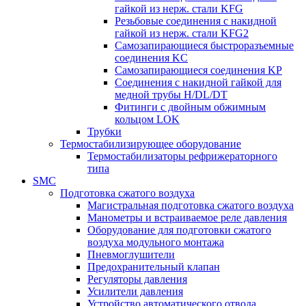
гайкой из нерж. стали KFG
Резьбовые соединения с накидной
гайкой из нерж. стали KFG2
Самозапирающиеся быстроразъемные
соединения KC
Самозапирающиеся соединения KP
Соединения с накидной гайкой для
медной трубы H/DL/DT
Фитинги с двойным обжимным
кольцом LOK
Трубки
Термостабилизирующее оборудование
Термостабилизаторы рефрижераторного
типа
SMC
Подготовка сжатого воздуха
Магистральная подготовка сжатого воздуха
Манометры и встраиваемое реле давления
Оборудование для подготовки сжатого
воздуха модульного монтажа
Пневмоглушители
Предохранительный клапан
Регуляторы давления
Усилители давления
Устройство автоматического отвода