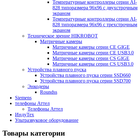
Температурные контроллеры серии AI-
828 типоразмера 96х96 с двухстрочным
экраном
Температурные контроллеры серии AI-
828 типоразмера 96х96 с трехстрочным
экраном
Техническое зрение HIKROBOT
Матричные камеры
Матричные камеры серии CE GIGE
Матричные камеры серии CE USB3.0
Матричные камеры серии CS GIGE
Матричные камеры серии CS USB3.0
Устройства плавного пуска
Устройства плавного пуска серии SSD660
Устройства плавного пуска серии SSD700
Энкодеры
Roundss
Siemens
телефоны Аттел
Телефоны Аттел
ИндуТех
Ультразвуковое оборудование
Товары категории