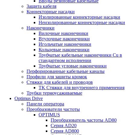
Вводы резиновые кабельные
Защита кабеля
Коннекторные насадки
Изолированные коннекторные насадки
Неизолированные коннекторные насадки
Наконечники
Вилочные наконечники
Втулочные наконечники
Игольчатые наконечники
Кольцевые наконечники
Трубчатые кабельные наконечники Cu в
стандартном исполнении
Трубчатые угловые наконечники
Перфорированные кабельные каналы
Профили для защиты кромок
Стяжки для кабелей и проводов
TK Стяжки для внутреннего применения
Трубки термоусаживаемые
Optimus Drive
Панели оператора
Преобразователи частоты
OPTIMUS
Преобразователь частоты AD80
Серия AD20
Серия AD800