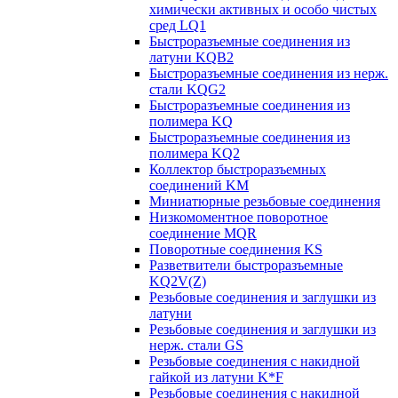
химически активных и особо чистых
сред LQ1
Быстроразъемные соединения из
латуни KQB2
Быстроразъемные соединения из нерж.
стали KQG2
Быстроразъемные соединения из
полимера KQ
Быстроразъемные соединения из
полимера KQ2
Коллектор быстроразъемных
соединений KM
Миниатюрные резьбовые соединения
Низкомоментное поворотное
соединение MQR
Поворотные соединения KS
Разветвители быстроразъемные
KQ2V(Z)
Резьбовые соединения и заглушки из
латуни
Резьбовые соединения и заглушки из
нерж. стали GS
Резьбовые соединения с накидной
гайкой из латуни K*F
Резьбовые соединения с накидной