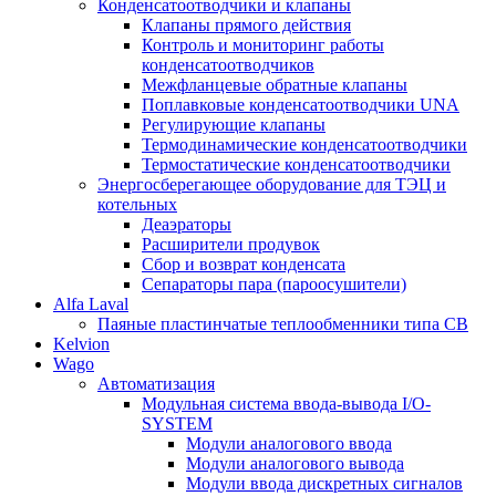
Конденсатоотводчики и клапаны
Клапаны прямого действия
Контроль и мониторинг работы
конденсатоотводчиков
Межфланцевые обратные клапаны
Поплавковые конденсатоотводчики UNA
Регулирующие клапаны
Термодинамические конденсатоотводчики
Термостатические конденсатоотводчики
Энергосберегающее оборудование для ТЭЦ и
котельных
Деаэраторы
Расширители продувок
Сбор и возврат конденсата
Сепараторы пара (пароосушители)
Alfa Laval
Паяные пластинчатые теплообменники типа CB
Kelvion
Wago
Автоматизация
Модульная система ввода-вывода I/O-
SYSTEM
Модули аналогового ввода
Модули аналогового вывода
Модули ввода дискретных сигналов