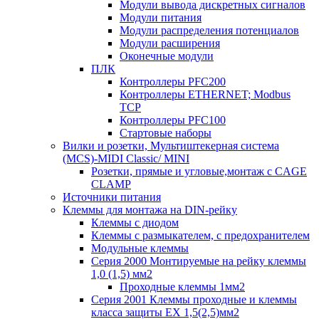
Модули вывода дискретных сигналов
Модули питания
Модули распределения потенциалов
Модули расширения
Оконечные модули
ПЛК
Контроллеры PFC200
Контроллеры ETHERNET; Modbus
TCP
Контроллеры PFC100
Стартовые наборы
Вилки и розетки, Мультиштекерная система
(MCS)-MIDI Classic/ MINI
Розетки, прямые и угловые,монтаж с CAGE
CLAMP
Источники питания
Клеммы для монтажа на DIN-рейку
Клеммы с диодом
Клеммы с размыкателем, с предохранителем
Модульные клеммы
Серия 2000 Монтируемые на рейку клеммы
1,0 (1,5) мм2
Проходные клеммы 1мм2
Серия 2001 Клеммы проходные и клеммы
класса защиты EX 1,5(2,5)мм2