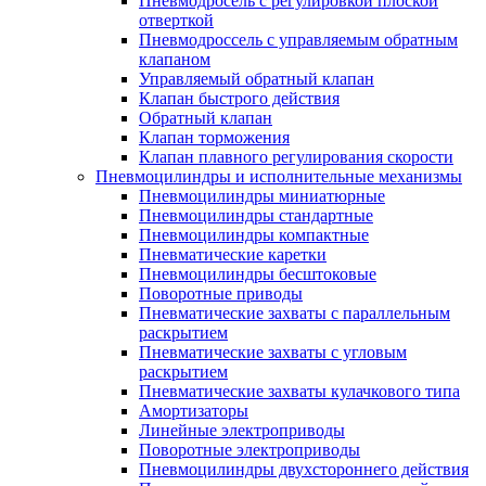
Пневмодросель с регулировкой плоской
отверткой
Пневмодроссель с управляемым обратным
клапаном
Управляемый обратный клапан
Клапан быстрого действия
Обратный клапан
Клапан торможения
Клапан плавного регулирования скорости
Пневмоцилиндры и исполнительные механизмы
Пневмоцилиндры миниатюрные
Пневмоцилиндры стандартные
Пневмоцилиндры компактные
Пневматические каретки
Пневмоцилиндры бесштоковые
Поворотные приводы
Пневматические захваты с параллельным
раскрытием
Пневматические захваты с угловым
раскрытием
Пневматические захваты кулачкового типа
Амортизаторы
Линейные электроприводы
Поворотные электроприводы
Пневмоцилиндры двухстороннего действия