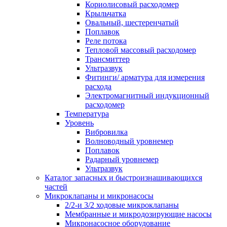
Кориолисовый расходомер
Крыльчатка
Овальный, шестеренчатый
Поплавок
Реле потока
Тепловой массовый расходомер
Трансмиттер
Ультразвук
Фитинги/ арматура для измерения
расхода
Электромагнитный индукционный
расходомер
Температура
Уровень
Вибровилка
Волноводный уровнемер
Поплавок
Радарный уровнемер
Ультразвук
Каталог запасных и быстроизнашивающихся
частей
Микроклапаны и микронасосы
2/2-и 3/2 ходовые микроклапаны
Мембранные и микродозирующие насосы
Микронасосное оборудование