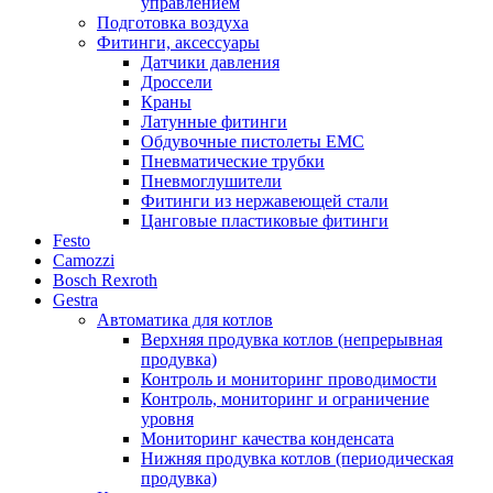
управлением
Подготовка воздуха
Фитинги, аксессуары
Датчики давления
Дроссели
Краны
Латунные фитинги
Обдувочные пистолеты ЕМС
Пневматические трубки
Пневмоглушители
Фитинги из нержавеющей стали
Цанговые пластиковые фитинги
Festo
Camozzi
Bosch Rexroth
Gestra
Автоматика для котлов
Верхняя продувка котлов (непрерывная
продувка)
Контроль и мониторинг проводимости
Контроль, мониторинг и ограничение
уровня
Мониторинг качества конденсата
Нижняя продувка котлов (периодическая
продувка)