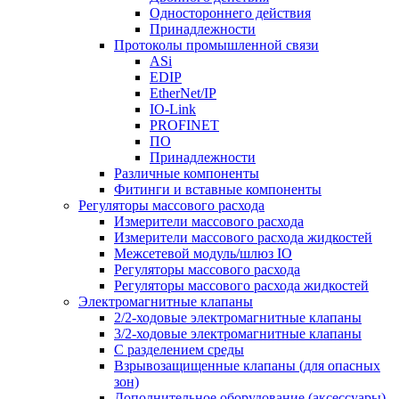
Одностороннего действия
Принадлежности
Протоколы промышленной связи
ASi
EDIP
EtherNet/IP
IO-Link
PROFINET
ПО
Принадлежности
Различные компоненты
Фитинги и вставные компоненты
Регуляторы массового расхода
Измерители массового расхода
Измерители массового расхода жидкостей
Межсетевой модуль/шлюз IO
Регуляторы массового расхода
Регуляторы массового расхода жидкостей
Электромагнитные клапаны
2/2-ходовые электромагнитные клапаны
3/2-ходовые электромагнитные клапаны
C разделением среды
Взрывозащищенные клапаны (для опасных
зон)
Дополнительное оборудование (аксессуары)