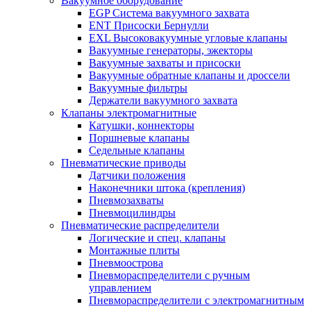
Вакуумное оборудование
EGP Система вакуумного захвата
ENT Присоски Бернулли
EXL Высоковакуумные угловые клапаны
Вакуумные генераторы, эжекторы
Вакуумные захваты и присоски
Вакуумные обратные клапаны и дроссели
Вакуумные фильтры
Держатели вакуумного захвата
Клапаны электромагнитные
Катушки, коннекторы
Поршневые клапаны
Седельные клапаны
Пневматические приводы
Датчики положения
Наконечники штока (крепления)
Пневмозахваты
Пневмоцилиндры
Пневматические распределители
Логические и спец. клапаны
Монтажные плиты
Пневмоострова
Пневмораспределители с ручным
управлением
Пневмораспределители с электромагнитным