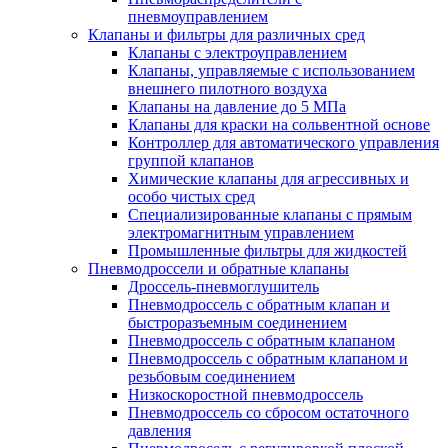
пневмоуправлением
Клапаны и фильтры для различных сред
Клапаны с электроуправлением
Клапаны, управляемые с использованием
внешнего пилотноrо воздуха
Клапаны на давление до 5 МПа
Клапаны для краски на сольвентной основе
Контроллер для автоматического управления
группой клапанов
Химические клапаны для агрессивных и
особо чистых сред
Специализированные клапаны с прямым
электромагнитным управлением
Промышленные фильтры для жидкостей
Пневмодроссели и обратные клапаны
Дроссель-пневмоглушитель
Пневмодроссель с обратным клапан и
быстроразъемным соединением
Пневмодроссель с обратным клапаном
Пневмодроссель с обратным клапаном и
резьбовым соединением
Низкоскоростной пневмодроссель
Пневмодроссель со сбросом остаточного
давления