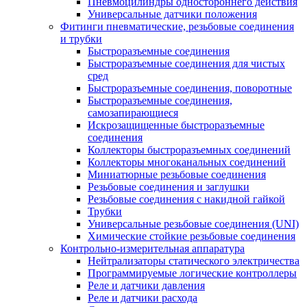
Пневмоцилиндры одностороннего действия
Универсальные датчики положения
Фитинги пневматические, резьбовые соединения
и трубки
Быстроразъемные соединения
Быстроразъемные соединения для чистых
сред
Быстроразъемные соединения, поворотные
Быстроразъемные соединения,
самозапирающиеся
Искрозащищенные быстроразъемные
соединения
Коллекторы быстроразъемных соединений
Коллекторы многоканальных соединений
Миниатюрные резьбовые соединения
Резьбовые соединения и заглушки
Резьбовые соединения с накидной гайкой
Трубки
Универсальные резьбовые соединения (UNI)
Химические стойкие резьбовые соединения
Контрольно-измерительная аппаратура
Нейтрализаторы статического электричества
Программируемые логические контроллеры
Реле и датчики давления
Реле и датчики расхода