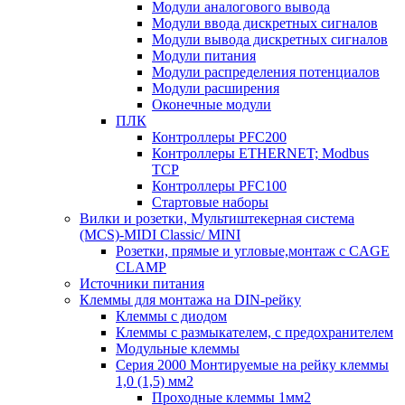
Модули аналогового вывода
Модули ввода дискретных сигналов
Модули вывода дискретных сигналов
Модули питания
Модули распределения потенциалов
Модули расширения
Оконечные модули
ПЛК
Контроллеры PFC200
Контроллеры ETHERNET; Modbus
TCP
Контроллеры PFC100
Стартовые наборы
Вилки и розетки, Мультиштекерная система
(MCS)-MIDI Classic/ MINI
Розетки, прямые и угловые,монтаж с CAGE
CLAMP
Источники питания
Клеммы для монтажа на DIN-рейку
Клеммы с диодом
Клеммы с размыкателем, с предохранителем
Модульные клеммы
Серия 2000 Монтируемые на рейку клеммы
1,0 (1,5) мм2
Проходные клеммы 1мм2