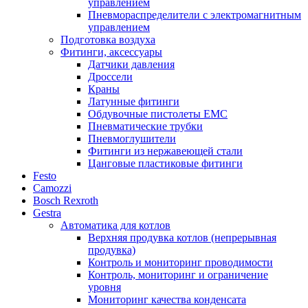
управлением
Пневмораспределители с электромагнитным
управлением
Подготовка воздуха
Фитинги, аксессуары
Датчики давления
Дроссели
Краны
Латунные фитинги
Обдувочные пистолеты ЕМС
Пневматические трубки
Пневмоглушители
Фитинги из нержавеющей стали
Цанговые пластиковые фитинги
Festo
Camozzi
Bosch Rexroth
Gestra
Автоматика для котлов
Верхняя продувка котлов (непрерывная
продувка)
Контроль и мониторинг проводимости
Контроль, мониторинг и ограничение
уровня
Мониторинг качества конденсата