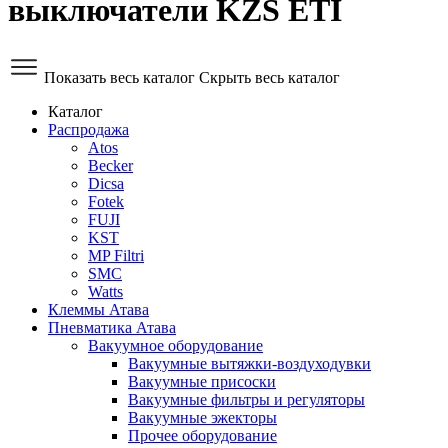
выключатели KZS ETI
Показать весь каталог
Скрыть весь каталог
Каталог
Распродажа
Atos
Becker
Dicsa
Fotek
FUJI
KST
MP Filtri
SMC
Watts
Клеммы Атава
Пневматика Атава
Вакуумное оборудование
Вакуумные вытяжки-воздуходувки
Вакуумные присоски
Вакуумные фильтры и регуляторы
Вакуумные эжекторы
Прочее оборудование