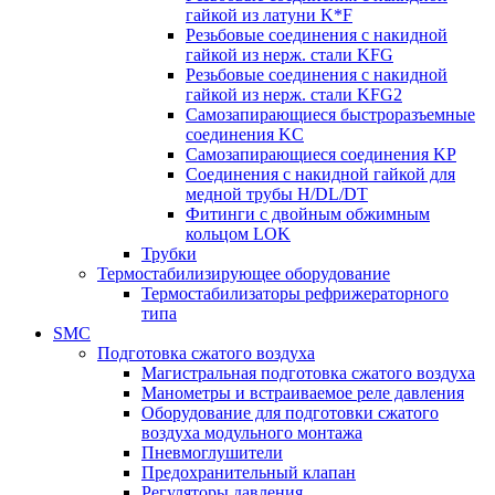
гайкой из латуни K*F
Резьбовые соединения с накидной
гайкой из нерж. стали KFG
Резьбовые соединения с накидной
гайкой из нерж. стали KFG2
Самозапирающиеся быстроразъемные
соединения KC
Самозапирающиеся соединения KP
Соединения с накидной гайкой для
медной трубы H/DL/DT
Фитинги с двойным обжимным
кольцом LOK
Трубки
Термостабилизирующее оборудование
Термостабилизаторы рефрижераторного
типа
SMC
Подготовка сжатого воздуха
Магистральная подготовка сжатого воздуха
Манометры и встраиваемое реле давления
Оборудование для подготовки сжатого
воздуха модульного монтажа
Пневмоглушители
Предохранительный клапан
Регуляторы давления