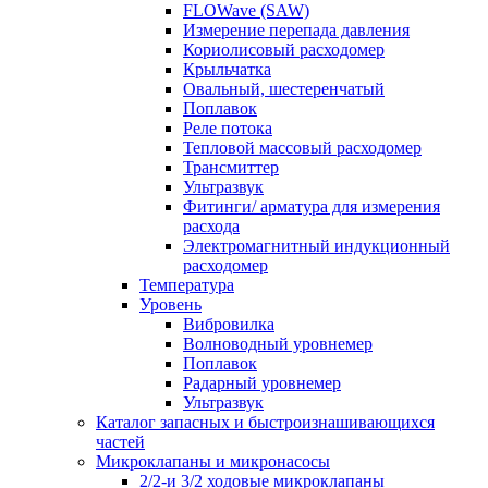
FLOWave (SAW)
Измерение перепада давления
Кориолисовый расходомер
Крыльчатка
Овальный, шестеренчатый
Поплавок
Реле потока
Тепловой массовый расходомер
Трансмиттер
Ультразвук
Фитинги/ арматура для измерения
расхода
Электромагнитный индукционный
расходомер
Температура
Уровень
Вибровилка
Волноводный уровнемер
Поплавок
Радарный уровнемер
Ультразвук
Каталог запасных и быстроизнашивающихся
частей
Микроклапаны и микронасосы
2/2-и 3/2 ходовые микроклапаны