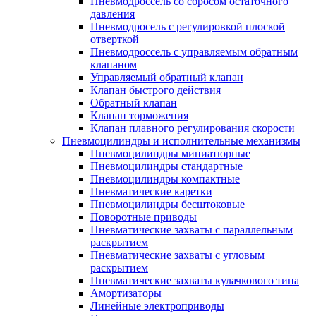
Пневмодроссель со сбросом остаточного
давления
Пневмодросель с регулировкой плоской
отверткой
Пневмодроссель с управляемым обратным
клапаном
Управляемый обратный клапан
Клапан быстрого действия
Обратный клапан
Клапан торможения
Клапан плавного регулирования скорости
Пневмоцилиндры и исполнительные механизмы
Пневмоцилиндры миниатюрные
Пневмоцилиндры стандартные
Пневмоцилиндры компактные
Пневматические каретки
Пневмоцилиндры бесштоковые
Поворотные приводы
Пневматические захваты с параллельным
раскрытием
Пневматические захваты с угловым
раскрытием
Пневматические захваты кулачкового типа
Амортизаторы
Линейные электроприводы