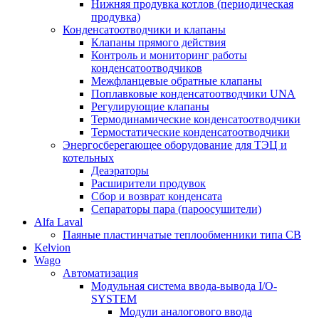
Нижняя продувка котлов (периодическая
продувка)
Конденсатоотводчики и клапаны
Клапаны прямого действия
Контроль и мониторинг работы
конденсатоотводчиков
Межфланцевые обратные клапаны
Поплавковые конденсатоотводчики UNA
Регулирующие клапаны
Термодинамические конденсатоотводчики
Термостатические конденсатоотводчики
Энергосберегающее оборудование для ТЭЦ и
котельных
Деаэраторы
Расширители продувок
Сбор и возврат конденсата
Сепараторы пара (пароосушители)
Alfa Laval
Паяные пластинчатые теплообменники типа CB
Kelvion
Wago
Автоматизация
Модульная система ввода-вывода I/O-
SYSTEM
Модули аналогового ввода