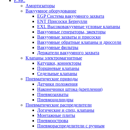
Е.МС
Амортизаторы
Вакуумное оборудование
EGP Система вакуумного захвата
ENT Присоски Бернулли
EXL Высоковакуумные угловые клапаны
Вакуумные генераторы, эжекторы
Вакуумные захваты и присоски
Вакуумные обратные клапаны и дроссели
Вакуумные фильтры
Держатели вакуумного захвата
Клапаны электромагнитные
Катушки, коннекторы
Поршневые клапаны
Седельные клапаны
Пневматические приводы
Датчики положения
Наконечники штока (крепления)
Пневмозахваты
Пневмоцилиндры
Пневматические распределители
Логические и спец. клапаны
Монтажные плиты
Пневмоострова
Пневмораспределители с ручным