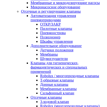
Мембранные и микродозирующие насосы
Микронасосное оборудование
Отсечные и регулирующие клапаны
Автоматизация управления
пневмоприводами
ОТКР/ЗАКР
Пилотные клапаны
Пневмоострова
Позиционер
Шкафы управления
Дополнительное оборудование
Датчики положения
Мембраны
Шумоглушители
Клапаны для гигиенических,
фармацевтических и специальных
применений
Robolux / многопроходные клапаны
T-образные клапаны
Донные клапаны
Мембранные клапаны
Сильфонный клапан
Отсечные клапаны
3-ходовой клапан
Robolux (многопроходные клапаны)