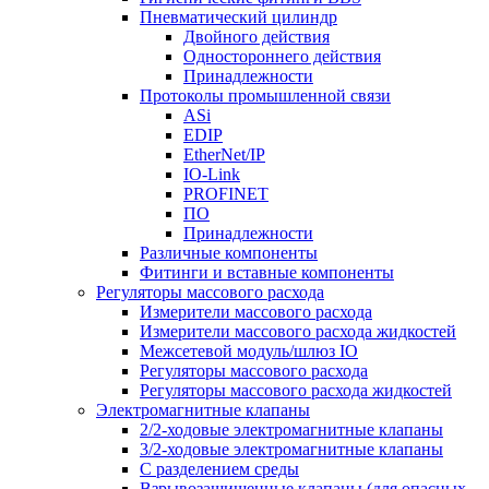
Пневматический цилиндр
Двойного действия
Одностороннего действия
Принадлежности
Протоколы промышленной связи
ASi
EDIP
EtherNet/IP
IO-Link
PROFINET
ПО
Принадлежности
Различные компоненты
Фитинги и вставные компоненты
Регуляторы массового расхода
Измерители массового расхода
Измерители массового расхода жидкостей
Межсетевой модуль/шлюз IO
Регуляторы массового расхода
Регуляторы массового расхода жидкостей
Электромагнитные клапаны
2/2-ходовые электромагнитные клапаны
3/2-ходовые электромагнитные клапаны
C разделением среды
Взрывозащищенные клапаны (для опасных