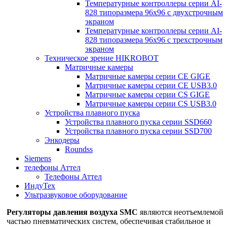
Температурные контроллеры серии AI-
828 типоразмера 96х96 с двухстрочным
экраном
Температурные контроллеры серии AI-
828 типоразмера 96х96 с трехстрочным
экраном
Техническое зрение HIKROBOT
Матричные камеры
Матричные камеры серии CE GIGE
Матричные камеры серии CE USB3.0
Матричные камеры серии CS GIGE
Матричные камеры серии CS USB3.0
Устройства плавного пуска
Устройства плавного пуска серии SSD660
Устройства плавного пуска серии SSD700
Энкодеры
Roundss
Siemens
телефоны Аттел
Телефоны Аттел
ИндуТех
Ультразвуковое оборудование
Регуляторы давления воздуха SMC
являются неотъемлемой
частью пневматических систем, обеспечивая стабильное и