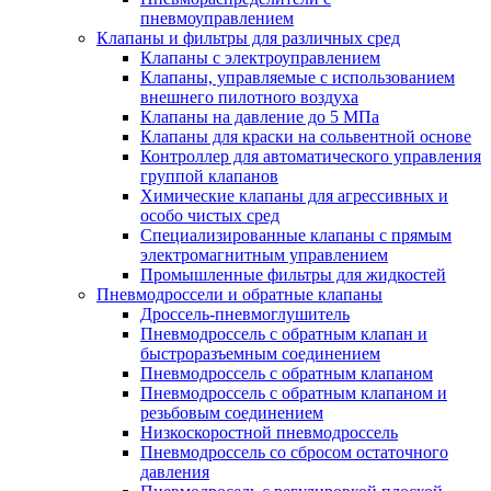
пневмоуправлением
Клапаны и фильтры для различных сред
Клапаны с электроуправлением
Клапаны, управляемые с использованием
внешнего пилотноrо воздуха
Клапаны на давление до 5 МПа
Клапаны для краски на сольвентной основе
Контроллер для автоматического управления
группой клапанов
Химические клапаны для агрессивных и
особо чистых сред
Специализированные клапаны с прямым
электромагнитным управлением
Промышленные фильтры для жидкостей
Пневмодроссели и обратные клапаны
Дроссель-пневмоглушитель
Пневмодроссель с обратным клапан и
быстроразъемным соединением
Пневмодроссель с обратным клапаном
Пневмодроссель с обратным клапаном и
резьбовым соединением
Низкоскоростной пневмодроссель
Пневмодроссель со сбросом остаточного
давления