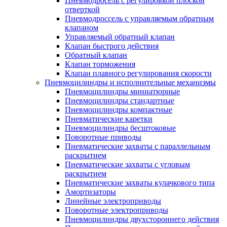
Пневмодросель с регулировкой плоской
отверткой
Пневмодроссель с управляемым обратным
клапаном
Управляемый обратный клапан
Клапан быстрого действия
Обратный клапан
Клапан торможения
Клапан плавного регулирования скорости
Пневмоцилиндры и исполнительные механизмы
Пневмоцилиндры миниатюрные
Пневмоцилиндры стандартные
Пневмоцилиндры компактные
Пневматические каретки
Пневмоцилиндры бесштоковые
Поворотные приводы
Пневматические захваты с параллельным
раскрытием
Пневматические захваты с угловым
раскрытием
Пневматические захваты кулачкового типа
Амортизаторы
Линейные электроприводы
Поворотные электроприводы
Пневмоцилиндры двухстороннего действия