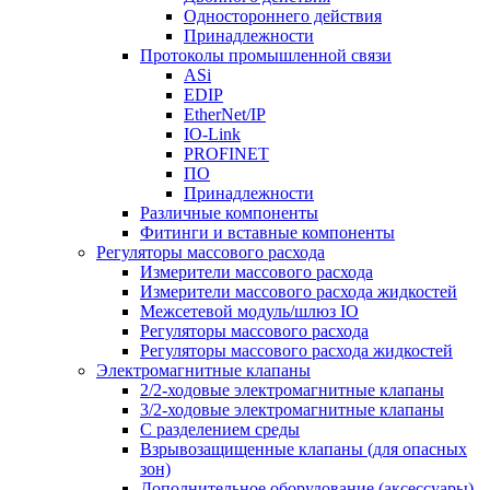
Одностороннего действия
Принадлежности
Протоколы промышленной связи
ASi
EDIP
EtherNet/IP
IO-Link
PROFINET
ПО
Принадлежности
Различные компоненты
Фитинги и вставные компоненты
Регуляторы массового расхода
Измерители массового расхода
Измерители массового расхода жидкостей
Межсетевой модуль/шлюз IO
Регуляторы массового расхода
Регуляторы массового расхода жидкостей
Электромагнитные клапаны
2/2-ходовые электромагнитные клапаны
3/2-ходовые электромагнитные клапаны
C разделением среды
Взрывозащищенные клапаны (для опасных
зон)
Дополнительное оборудование (аксессуары)