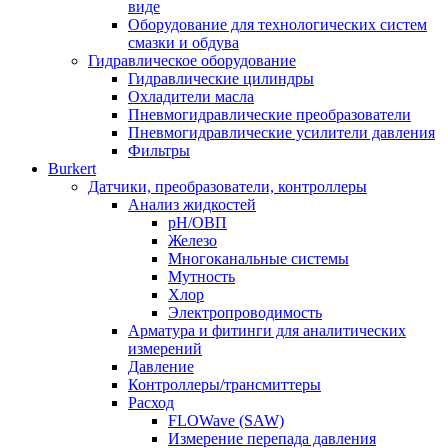
виде
Оборудование для технологических систем
смазки и обдува
Гидравлическое оборудование
Гидравлические цилиндры
Охладители масла
Пневмогидравлические преобразователи
Пневмогидравлические усилители давления
Фильтры
Burkert
Датчики, преобразователи, контроллеры
Анализ жидкостей
pH/ОВП
Железо
Многоканальные системы
Мутность
Хлор
Электропроводимость
Арматура и фитинги для аналитических
измерений
Давление
Контроллеры/трансмиттеры
Расход
FLOWave (SAW)
Измерение перепада давления