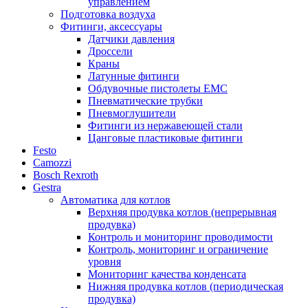
управлением
Подготовка воздуха
Фитинги, аксессуары
Датчики давления
Дроссели
Краны
Латунные фитинги
Обдувочные пистолеты ЕМС
Пневматические трубки
Пневмоглушители
Фитинги из нержавеющей стали
Цанговые пластиковые фитинги
Festo
Camozzi
Bosch Rexroth
Gestra
Автоматика для котлов
Верхняя продувка котлов (непрерывная
продувка)
Контроль и мониторинг проводимости
Контроль, мониторинг и ограничение
уровня
Мониторинг качества конденсата
Нижняя продувка котлов (периодическая
продувка)