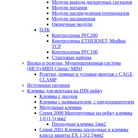
Модули вывода дискретных сигналов
Модули питания
Модули распределения потенциалов
Модули расширения
Оконечные модули
ПЛК
Контроллеры PFC200
Контроллеры ETHERNET; Modbus
TCP
Контроллеры PFC100
Стартовые наборы
Вилки и розетки, Мультиштекерная система
(MCS)-MIDI Classic/ MINI
Розетки, прямые и угловые,монтаж с CAGE
CLAMP
Источники питания
Клеммы для монтажа на DIN-рейку
Клеммы с диодом
Клеммы с размыкателем, с предохранителем
Модульные клеммы
Серия 2000 Монтируемые на рейку клеммы
1,0 (1,5) мм2
Проходные клеммы 1мм2
Серия 2001 Клеммы проходные и клеммы
класса защиты EX 1,5(2,5)мм2