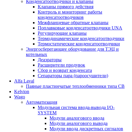
Конденсатоотводчики и клапаны
Клапаны прямого действия
Контроль и мониторинг работы
конденсатоотводчиков
Межфланцевые обратные клапаны
Поплавковые конденсатоотводчики UNA
Регулирующие клапаны
Термодинамические конденсатоотводчики
Термостатические конденсатоотводчики
Энергосберегающее оборудование для ТЭЦ и
котельных
Деаэраторы
Расширители продувок
Сбор и возврат конденсата
Сепараторы пара (пароосушители)
Alfa Laval
Паяные пластинчатые теплообменники типа CB
Kelvion
Wago
Автоматизация
Модульная система ввода-вывода I/O-
SYSTEM
Модули аналогового ввода
Модули аналогового вывода
Модули ввода дискретных сигналов