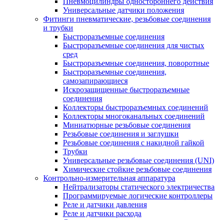
Пневмоцилиндры одностороннего действия
Универсальные датчики положения
Фитинги пневматические, резьбовые соединения
и трубки
Быстроразъемные соединения
Быстроразъемные соединения для чистых
сред
Быстроразъемные соединения, поворотные
Быстроразъемные соединения,
самозапирающиеся
Искрозащищенные быстроразъемные
соединения
Коллекторы быстроразъемных соединений
Коллекторы многоканальных соединений
Миниатюрные резьбовые соединения
Резьбовые соединения и заглушки
Резьбовые соединения с накидной гайкой
Трубки
Универсальные резьбовые соединения (UNI)
Химические стойкие резьбовые соединения
Контрольно-измерительная аппаратура
Нейтрализаторы статического электричества
Программируемые логические контроллеры
Реле и датчики давления
Реле и датчики расхода