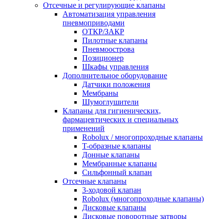
Отсечные и регулирующие клапаны
Автоматизация управления
пневмоприводами
ОТКР/ЗАКР
Пилотные клапаны
Пневмоострова
Позиционер
Шкафы управления
Дополнительное оборудование
Датчики положения
Мембраны
Шумоглушители
Клапаны для гигиенических,
фармацевтических и специальных
применений
Robolux / многопроходные клапаны
T-образные клапаны
Донные клапаны
Мембранные клапаны
Сильфонный клапан
Отсечные клапаны
3-ходовой клапан
Robolux (многопроходные клапаны)
Дисковые клапаны
Дисковые поворотные затворы