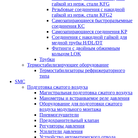
гайкой из нерж. стали KFG
Резьбовые соединения с накидной
гайкой из нерж. стали KFG2
Самозапирающиеся быстроразъемные
соединения KC
Самозапирающиеся соединения KP
Соединения с накидной гайкой для
медной трубы H/DL/DT
Фитинги с двойным обжимным
кольцом LOK
Трубки
Термостабилизирующее оборудование
Термостабилизаторы рефрижераторного
типа
SMC
Подготовка сжатого воздуха
Магистральная подготовка сжатого воздуха
Манометры и встраиваемое реле давления
Оборудование для подготовки сжатого
воздуха модульного монтажа
Пневмоглушители
Предохранительный клапан
Регуляторы давления
Усилители давления
Устройство автоматического отвода