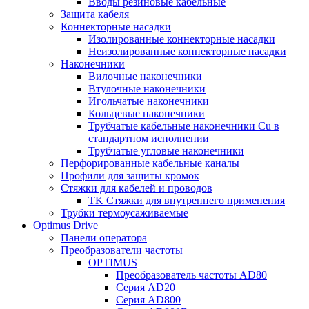
Вводы резиновые кабельные
Защита кабеля
Коннекторные насадки
Изолированные коннекторные насадки
Неизолированные коннекторные насадки
Наконечники
Вилочные наконечники
Втулочные наконечники
Игольчатые наконечники
Кольцевые наконечники
Трубчатые кабельные наконечники Cu в
стандартном исполнении
Трубчатые угловые наконечники
Перфорированные кабельные каналы
Профили для защиты кромок
Стяжки для кабелей и проводов
TK Стяжки для внутреннего применения
Трубки термоусаживаемые
Optimus Drive
Панели оператора
Преобразователи частоты
OPTIMUS
Преобразователь частоты AD80
Серия AD20
Серия AD800