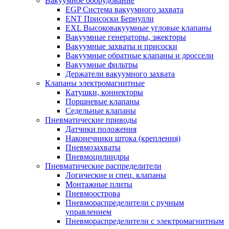
Вакуумное оборудование
EGP Система вакуумного захвата
ENT Присоски Бернулли
EXL Высоковакуумные угловые клапаны
Вакуумные генераторы, эжекторы
Вакуумные захваты и присоски
Вакуумные обратные клапаны и дроссели
Вакуумные фильтры
Держатели вакуумного захвата
Клапаны электромагнитные
Катушки, коннекторы
Поршневые клапаны
Седельные клапаны
Пневматические приводы
Датчики положения
Наконечники штока (крепления)
Пневмозахваты
Пневмоцилиндры
Пневматические распределители
Логические и спец. клапаны
Монтажные плиты
Пневмоострова
Пневмораспределители с ручным
управлением
Пневмораспределители с электромагнитным