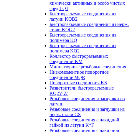
химически активных и особо чистых
сред LQ1
Быстроразъемные соединения из
латуни KQB2
Быстроразъемные соединения из нерж.
стали KQG2
Быстроразъемные соединения из
полимера KQ
Быстроразъемные соединения из
полимера KQ2
Коллектор быстроразъемных
соединений KM
Миниатюрные резьбовые соединения
Низкомоментное поворотное
соединение MQR
Поворотные соединения KS
Разветвители быстроразъемные
KQ2V(Z)
Резьбовые соединения и заглушки из
латуни
Резьбовые соединения и заглушки из
нерж. стали GS
Резьбовые соединения с накидной
гайкой из латуни K*F
Резьбовые соединения с накидной