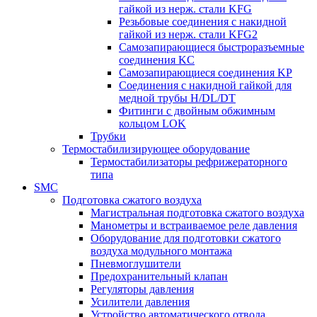
гайкой из нерж. стали KFG
Резьбовые соединения с накидной
гайкой из нерж. стали KFG2
Самозапирающиеся быстроразъемные
соединения KC
Самозапирающиеся соединения KP
Соединения с накидной гайкой для
медной трубы H/DL/DT
Фитинги с двойным обжимным
кольцом LOK
Трубки
Термостабилизирующее оборудование
Термостабилизаторы рефрижераторного
типа
SMC
Подготовка сжатого воздуха
Магистральная подготовка сжатого воздуха
Манометры и встраиваемое реле давления
Оборудование для подготовки сжатого
воздуха модульного монтажа
Пневмоглушители
Предохранительный клапан
Регуляторы давления
Усилители давления
Устройство автоматического отвода