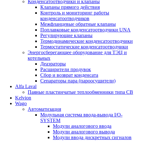
Конденсатоотводчики и клапаны
Клапаны прямого действия
Контроль и мониторинг работы
конденсатоотводчиков
Межфланцевые обратные клапаны
Поплавковые конденсатоотводчики UNA
Регулирующие клапаны
Термодинамические конденсатоотводчики
Термостатические конденсатоотводчики
Энергосберегающее оборудование для ТЭЦ и
котельных
Деаэраторы
Расширители продувок
Сбор и возврат конденсата
Сепараторы пара (пароосушители)
Alfa Laval
Паяные пластинчатые теплообменники типа CB
Kelvion
Wago
Автоматизация
Модульная система ввода-вывода I/O-
SYSTEM
Модули аналогового ввода
Модули аналогового вывода
Модули ввода дискретных сигналов