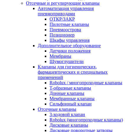
Отсечные и регулирующие клапаны
Автоматизация управления
пневмоприводами
ОТКР/ЗАКР
Пилотные клапаны
Пневмоострова
Позиционер
Шкафы управления
Дополнительное оборудование
Датчики положения
Мембраны
Шумоглушители
Клапаны для гигиенических,
фармацевтических и специальных
применений
Robolux / многопроходные клапаны
T-образные клапаны
Донные клапаны
Мембранные клапаны
Сильфонный клапан
Отсечные клапаны
3-ходовой клапан
Robolux (многопроходные клапаны)
Дисковые клапаны
Дисковые поворотные затворы