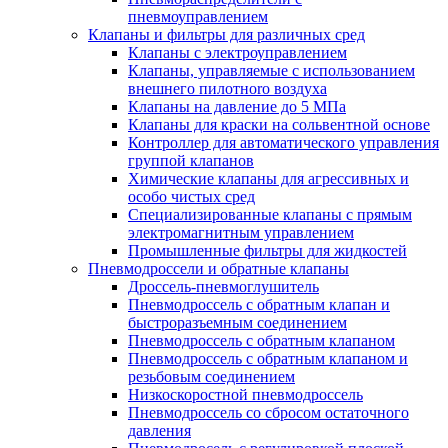
пневмоуправлением
Клапаны и фильтры для различных сред
Клапаны с электроуправлением
Клапаны, управляемые с использованием
внешнего пилотноrо воздуха
Клапаны на давление до 5 МПа
Клапаны для краски на сольвентной основе
Контроллер для автоматического управления
группой клапанов
Химические клапаны для агрессивных и
особо чистых сред
Специализированные клапаны с прямым
электромагнитным управлением
Промышленные фильтры для жидкостей
Пневмодроссели и обратные клапаны
Дроссель-пневмоглушитель
Пневмодроссель с обратным клапан и
быстроразъемным соединением
Пневмодроссель с обратным клапаном
Пневмодроссель с обратным клапаном и
резьбовым соединением
Низкоскоростной пневмодроссель
Пневмодроссель со сбросом остаточного
давления