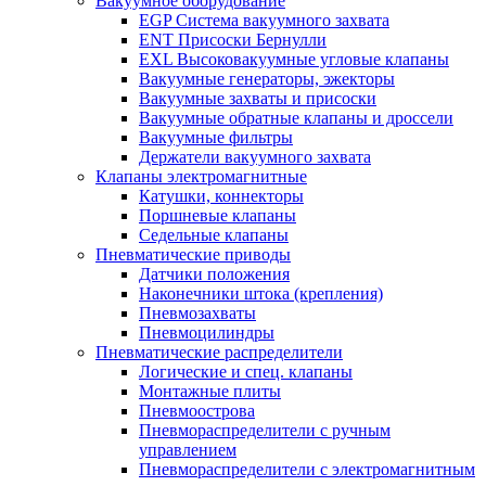
Вакуумное оборудование
EGP Система вакуумного захвата
ENT Присоски Бернулли
EXL Высоковакуумные угловые клапаны
Вакуумные генераторы, эжекторы
Вакуумные захваты и присоски
Вакуумные обратные клапаны и дроссели
Вакуумные фильтры
Держатели вакуумного захвата
Клапаны электромагнитные
Катушки, коннекторы
Поршневые клапаны
Седельные клапаны
Пневматические приводы
Датчики положения
Наконечники штока (крепления)
Пневмозахваты
Пневмоцилиндры
Пневматические распределители
Логические и спец. клапаны
Монтажные плиты
Пневмоострова
Пневмораспределители с ручным
управлением
Пневмораспределители с электромагнитным