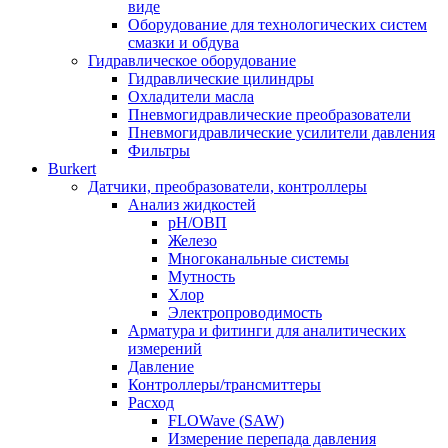
виде
Оборудование для технологических систем
смазки и обдува
Гидравлическое оборудование
Гидравлические цилиндры
Охладители масла
Пневмогидравлические преобразователи
Пневмогидравлические усилители давления
Фильтры
Burkert
Датчики, преобразователи, контроллеры
Анализ жидкостей
pH/ОВП
Железо
Многоканальные системы
Мутность
Хлор
Электропроводимость
Арматура и фитинги для аналитических
измерений
Давление
Контроллеры/трансмиттеры
Расход
FLOWave (SAW)
Измерение перепада давления