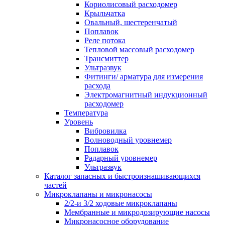
Кориолисовый расходомер
Крыльчатка
Овальный, шестеренчатый
Поплавок
Реле потока
Тепловой массовый расходомер
Трансмиттер
Ультразвук
Фитинги/ арматура для измерения
расхода
Электромагнитный индукционный
расходомер
Температура
Уровень
Вибровилка
Волноводный уровнемер
Поплавок
Радарный уровнемер
Ультразвук
Каталог запасных и быстроизнашивающихся
частей
Микроклапаны и микронасосы
2/2-и 3/2 ходовые микроклапаны
Мембранные и микродозирующие насосы
Микронасосное оборудование