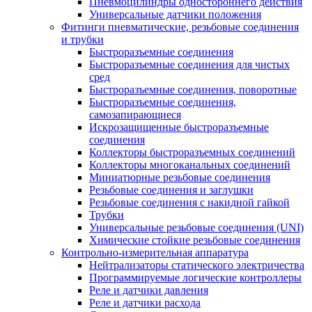
Пневмоцилиндры одностороннего действия
Универсальные датчики положения
Фитинги пневматические, резьбовые соединения
и трубки
Быстроразъемные соединения
Быстроразъемные соединения для чистых
сред
Быстроразъемные соединения, поворотные
Быстроразъемные соединения,
самозапирающиеся
Искрозащищенные быстроразъемные
соединения
Коллекторы быстроразъемных соединений
Коллекторы многоканальных соединений
Миниатюрные резьбовые соединения
Резьбовые соединения и заглушки
Резьбовые соединения с накидной гайкой
Трубки
Универсальные резьбовые соединения (UNI)
Химические стойкие резьбовые соединения
Контрольно-измерительная аппаратура
Нейтрализаторы статического электричества
Программируемые логические контроллеры
Реле и датчики давления
Реле и датчики расхода