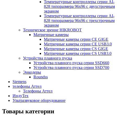
Температурные контроллеры серии AI-
828 типоразмера 96х96 с двухстрочным
экраном
Температурные контроллеры серии AI-
828 типоразмера 96х96 с трехстрочным
экраном
Техническое зрение HIKROBOT
Матричные камеры
Матричные камеры серии CE GIGE
Матричные камеры серии CE USB3.0
Матричные камеры серии CS GIGE
Матричные камеры серии CS USB3.0
Устройства плавного пуска
Устройства плавного пуска серии SSD660
Устройства плавного пуска серии SSD700
Энкодеры
Roundss
Siemens
телефоны Аттел
Телефоны Аттел
ИндуТех
Ультразвуковое оборудование
Товары категории