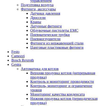
управлением
Подготовка воздуха
Фитинги, аксессуары
Датчики давления
Дроссели
Краны
Латунные фитинги
Обдувочные пистолеты ЕМС
Пневматические трубки
Пневмоглушители
Фитинги из нержавеющей стали
Цанговые пластиковые фитинги
Festo
Camozzi
Bosch Rexroth
Gestra
Автоматика для котлов
Верхняя продувка котлов (непрерывная
продувка)
Контроль и мониторинг проводимости
Контроль, мониторинг и ограничение
уровня
Мониторинг качества конденсата
Нижняя продувка котлов (периодическая
продувка)