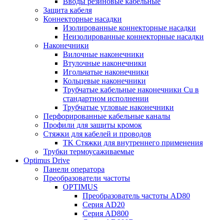
Вводы резиновые кабельные
Защита кабеля
Коннекторные насадки
Изолированные коннекторные насадки
Неизолированные коннекторные насадки
Наконечники
Вилочные наконечники
Втулочные наконечники
Игольчатые наконечники
Кольцевые наконечники
Трубчатые кабельные наконечники Cu в
стандартном исполнении
Трубчатые угловые наконечники
Перфорированные кабельные каналы
Профили для защиты кромок
Стяжки для кабелей и проводов
TK Стяжки для внутреннего применения
Трубки термоусаживаемые
Optimus Drive
Панели оператора
Преобразователи частоты
OPTIMUS
Преобразователь частоты AD80
Серия AD20
Серия AD800