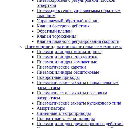
Пневмодросель с регулировкой плоской
отверткой
Пневмодроссель с управляемым обратным
клапаном
Управляемый обратный клапан
Клапан быстрого действия
Обратный клапан
Клапан торможения
Клапан плавного регулирования скорости
Пневмоцилиндры и исполнительные механизмы
Пневмоцилиндры миниатюрные
Пневмоцилиндры стандартные
Пневмоцилиндры компактные
Пневматические каретки
Пневмоцилиндры бесштоковые
Поворотные приводы
Пневматические захваты с параллельным
раскрытием
Пневматические захваты с угловым
раскрытием
Пневматические захваты кулачкового типа
Амортизаторы
Линейные электроприводы
Поворотные электроприводы
Пневмоцилиндры двухстороннего действия