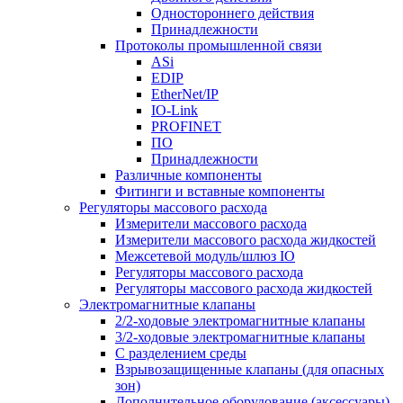
Одностороннего действия
Принадлежности
Протоколы промышленной связи
ASi
EDIP
EtherNet/IP
IO-Link
PROFINET
ПО
Принадлежности
Различные компоненты
Фитинги и вставные компоненты
Регуляторы массового расхода
Измерители массового расхода
Измерители массового расхода жидкостей
Межсетевой модуль/шлюз IO
Регуляторы массового расхода
Регуляторы массового расхода жидкостей
Электромагнитные клапаны
2/2-ходовые электромагнитные клапаны
3/2-ходовые электромагнитные клапаны
C разделением среды
Взрывозащищенные клапаны (для опасных
зон)
Дополнительное оборудование (аксессуары)