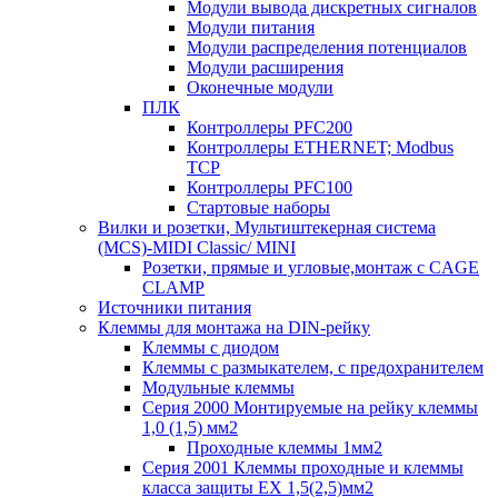
Модули вывода дискретных сигналов
Модули питания
Модули распределения потенциалов
Модули расширения
Оконечные модули
ПЛК
Контроллеры PFC200
Контроллеры ETHERNET; Modbus
TCP
Контроллеры PFC100
Стартовые наборы
Вилки и розетки, Мультиштекерная система
(MCS)-MIDI Classic/ MINI
Розетки, прямые и угловые,монтаж с CAGE
CLAMP
Источники питания
Клеммы для монтажа на DIN-рейку
Клеммы с диодом
Клеммы с размыкателем, с предохранителем
Модульные клеммы
Серия 2000 Монтируемые на рейку клеммы
1,0 (1,5) мм2
Проходные клеммы 1мм2
Серия 2001 Клеммы проходные и клеммы
класса защиты EX 1,5(2,5)мм2