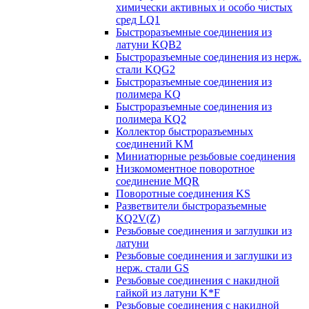
химически активных и особо чистых
сред LQ1
Быстроразъемные соединения из
латуни KQB2
Быстроразъемные соединения из нерж.
стали KQG2
Быстроразъемные соединения из
полимера KQ
Быстроразъемные соединения из
полимера KQ2
Коллектор быстроразъемных
соединений KM
Миниатюрные резьбовые соединения
Низкомоментное поворотное
соединение MQR
Поворотные соединения KS
Разветвители быстроразъемные
KQ2V(Z)
Резьбовые соединения и заглушки из
латуни
Резьбовые соединения и заглушки из
нерж. стали GS
Резьбовые соединения с накидной
гайкой из латуни K*F
Резьбовые соединения с накидной