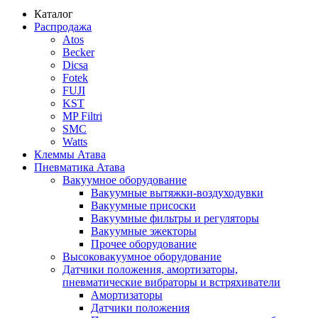
Каталог
Распродажа
Atos
Becker
Dicsa
Fotek
FUJI
KST
MP Filtri
SMC
Watts
Клеммы Атава
Пневматика Атава
Вакуумное оборудование
Вакуумные вытяжки-воздуходувки
Вакуумные присоски
Вакуумные фильтры и регуляторы
Вакуумные эжекторы
Прочее оборудование
Высоковакуумное оборудование
Датчики положения, амортизаторы,
пневматические вибраторы и встряхиватели
Амортизаторы
Датчики положения