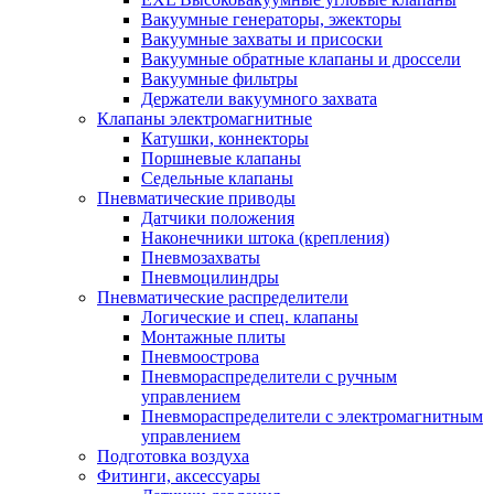
Вакуумные генераторы, эжекторы
Вакуумные захваты и присоски
Вакуумные обратные клапаны и дроссели
Вакуумные фильтры
Держатели вакуумного захвата
Клапаны электромагнитные
Катушки, коннекторы
Поршневые клапаны
Седельные клапаны
Пневматические приводы
Датчики положения
Наконечники штока (крепления)
Пневмозахваты
Пневмоцилиндры
Пневматические распределители
Логические и спец. клапаны
Монтажные плиты
Пневмоострова
Пневмораспределители с ручным
управлением
Пневмораспределители с электромагнитным
управлением
Подготовка воздуха
Фитинги, аксессуары