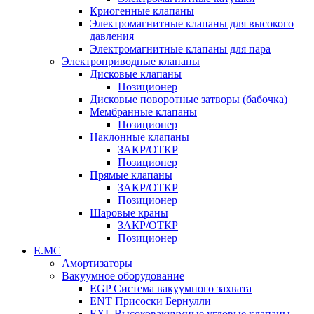
Криогенные клапаны
Электромагнитные клапаны для высокого
давления
Электромагнитные клапаны для пара
Электроприводные клапаны
Дисковые клапаны
Позиционер
Дисковые поворотные затворы (бабочка)
Мембранные клапаны
Позиционер
Наклонные клапаны
ЗАКР/ОТКР
Позиционер
Прямые клапаны
ЗАКР/ОТКР
Позиционер
Шаровые краны
ЗАКР/ОТКР
Позиционер
Е.МС
Амортизаторы
Вакуумное оборудование
EGP Система вакуумного захвата
ENT Присоски Бернулли
EXL Высоковакуумные угловые клапаны