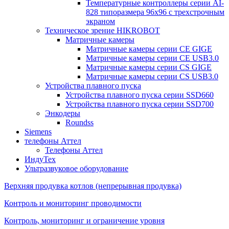
Температурные контроллеры серии AI-
828 типоразмера 96х96 с трехстрочным
экраном
Техническое зрение HIKROBOT
Матричные камеры
Матричные камеры серии CE GIGE
Матричные камеры серии CE USB3.0
Матричные камеры серии CS GIGE
Матричные камеры серии CS USB3.0
Устройства плавного пуска
Устройства плавного пуска серии SSD660
Устройства плавного пуска серии SSD700
Энкодеры
Roundss
Siemens
телефоны Аттел
Телефоны Аттел
ИндуТех
Ультразвуковое оборудование
Верхняя продувка котлов (непрерывная продувка)
Контроль и мониторинг проводимости
Контроль, мониторинг и ограничение уровня