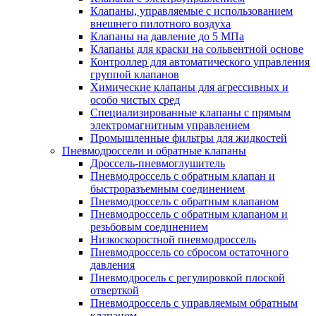
Клапаны, управляемые с использованием
внешнего пилотноrо воздуха
Клапаны на давление до 5 МПа
Клапаны для краски на сольвентной основе
Контроллер для автоматического управления
группой клапанов
Химические клапаны для агрессивных и
особо чистых сред
Специализированные клапаны с прямым
электромагнитным управлением
Промышленные фильтры для жидкостей
Пневмодроссели и обратные клапаны
Дроссель-пневмоглушитель
Пневмодроссель с обратным клапан и
быстроразъемным соединением
Пневмодроссель с обратным клапаном
Пневмодроссель с обратным клапаном и
резьбовым соединением
Низкоскоростной пневмодроссель
Пневмодроссель со сбросом остаточного
давления
Пневмодросель с регулировкой плоской
отверткой
Пневмодроссель с управляемым обратным
клапаном