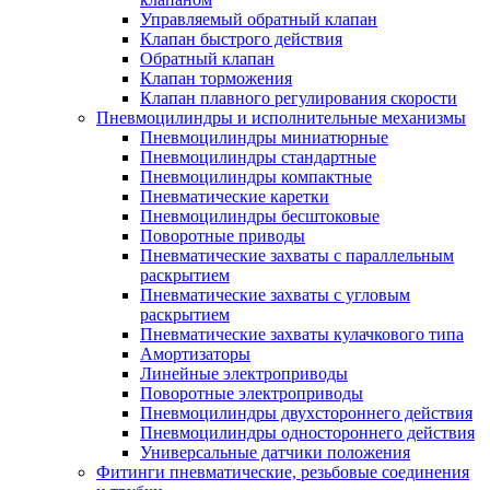
Управляемый обратный клапан
Клапан быстрого действия
Обратный клапан
Клапан торможения
Клапан плавного регулирования скорости
Пневмоцилиндры и исполнительные механизмы
Пневмоцилиндры миниатюрные
Пневмоцилиндры стандартные
Пневмоцилиндры компактные
Пневматические каретки
Пневмоцилиндры бесштоковые
Поворотные приводы
Пневматические захваты с параллельным
раскрытием
Пневматические захваты с угловым
раскрытием
Пневматические захваты кулачкового типа
Амортизаторы
Линейные электроприводы
Поворотные электроприводы
Пневмоцилиндры двухстороннего действия
Пневмоцилиндры одностороннего действия
Универсальные датчики положения
Фитинги пневматические, резьбовые соединения