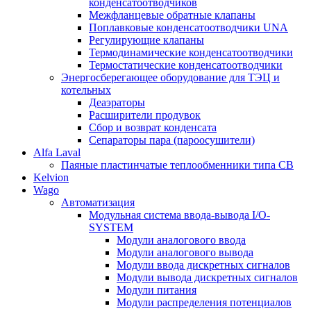
конденсатоотводчиков
Межфланцевые обратные клапаны
Поплавковые конденсатоотводчики UNA
Регулирующие клапаны
Термодинамические конденсатоотводчики
Термостатические конденсатоотводчики
Энергосберегающее оборудование для ТЭЦ и
котельных
Деаэраторы
Расширители продувок
Сбор и возврат конденсата
Сепараторы пара (пароосушители)
Alfa Laval
Паяные пластинчатые теплообменники типа CB
Kelvion
Wago
Автоматизация
Модульная система ввода-вывода I/O-
SYSTEM
Модули аналогового ввода
Модули аналогового вывода
Модули ввода дискретных сигналов
Модули вывода дискретных сигналов
Модули питания
Модули распределения потенциалов