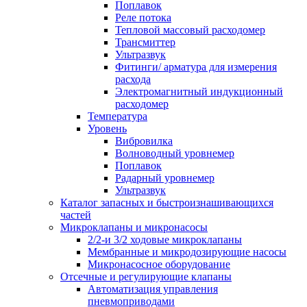
Поплавок
Реле потока
Тепловой массовый расходомер
Трансмиттер
Ультразвук
Фитинги/ арматура для измерения
расхода
Электромагнитный индукционный
расходомер
Температура
Уровень
Вибровилка
Волноводный уровнемер
Поплавок
Радарный уровнемер
Ультразвук
Каталог запасных и быстроизнашивающихся
частей
Микроклапаны и микронасосы
2/2-и 3/2 ходовые микроклапаны
Мембранные и микродозирующие насосы
Микронасосное оборудование
Отсечные и регулирующие клапаны
Автоматизация управления
пневмоприводами