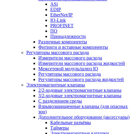
ASi
EDIP
EtherNet/IP
IO-Link
PROFINET
ПО
Принадлежности
Различные компоненты
Фитинги и вставные компоненты
Регуляторы массового расхода
Измерители массового расхода
Измерители массового расхода жидкостей
Межсетевой модуль/шлюз IO
Регуляторы массового расхода
Регуляторы массового расхода жидкостей
Электромагнитные клапаны
2/2-ходовые электромагнитные клапаны
3/2-ходовые электромагнитные клапаны
C разделением среды
Взрывозащищенные клапаны (для опасных
зон)
Дополнительное оборудование (аксессуары)
Кабельные разъёмы
Таймеры
Электромагнитные катушки