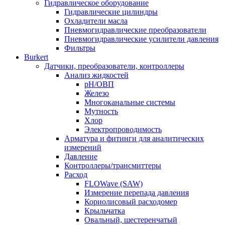
Гидравлическое оборудование
Гидравлические цилиндры
Охладители масла
Пневмогидравлические преобразователи
Пневмогидравлические усилители давления
Фильтры
Burkert
Датчики, преобразователи, контроллеры
Анализ жидкостей
pH/ОВП
Железо
Многоканальные системы
Мутность
Хлор
Электропроводимость
Арматура и фитинги для аналитических
измерений
Давление
Контроллеры/трансмиттеры
Расход
FLOWave (SAW)
Измерение перепада давления
Кориолисовый расходомер
Крыльчатка
Овальный, шестеренчатый