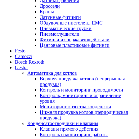
Датчики давления
Дроссели
Краны
Латунные фитинги
Обдувочные пистолеты ЕМС
Пневматические трубки
Пневмоглушители
Фитинги из нержавеющей стали
Цанговые пластиковые фитинги
Festo
Camozzi
Bosch Rexroth
Gestra
Автоматика для котлов
Верхняя продувка котлов (непрерывная
продувка)
Контроль и мониторинг проводимости
Контроль, мониторинг и ограничение
уровня
Мониторинг качества конденсата
Нижняя продувка котлов (периодическая
продувка)
Конденсатоотводчики и клапаны
Клапаны прямого действия
Контроль и мониторинг работы