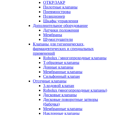
ОТКР/ЗАКР
Пилотные клапаны
Пневмоострова
Позиционер
Шкафы управления
Дополнительное оборудование
Датчики положения
Мембраны
Шумоглушители
Клапаны для гигиенических,
фармацевтических и специальных
применений
Robolux / многопроходные клапаны
T-образные клапаны
Донные клапаны
Мембранные клапаны
Сильфонный клапан
Отсечные клапаны
3-ходовой клапан
Robolux (многопроходные клапаны)
Дисковые клапаны
Дисковые поворотные затворы
(бабочка)
Мембранные клапаны
Наклонные клапаны