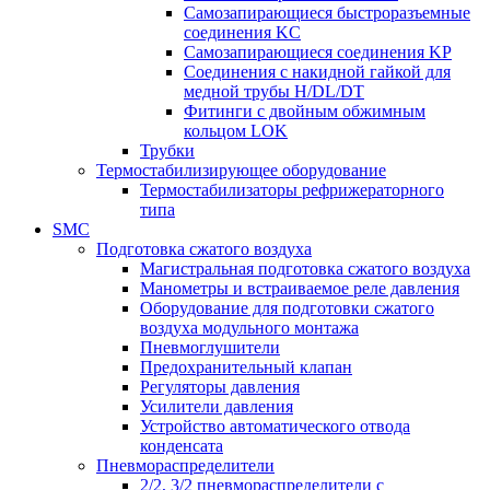
Самозапирающиеся быстроразъемные
соединения KC
Самозапирающиеся соединения KP
Соединения с накидной гайкой для
медной трубы H/DL/DT
Фитинги с двойным обжимным
кольцом LOK
Трубки
Термостабилизирующее оборудование
Термостабилизаторы рефрижераторного
типа
SMC
Подготовка сжатого воздуха
Магистральная подготовка сжатого воздуха
Манометры и встраиваемое реле давления
Оборудование для подготовки сжатого
воздуха модульного монтажа
Пневмоглушители
Предохранительный клапан
Регуляторы давления
Усилители давления
Устройство автоматического отвода
конденсата
Пневмораспределители
2/2, 3/2 пневмораспределители с