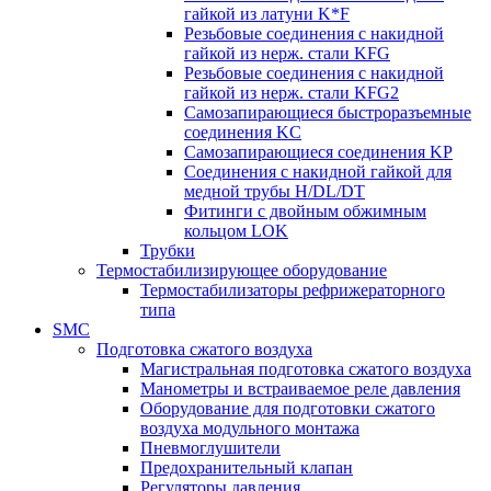
гайкой из латуни K*F
Резьбовые соединения с накидной
гайкой из нерж. стали KFG
Резьбовые соединения с накидной
гайкой из нерж. стали KFG2
Самозапирающиеся быстроразъемные
соединения KC
Самозапирающиеся соединения KP
Соединения с накидной гайкой для
медной трубы H/DL/DT
Фитинги с двойным обжимным
кольцом LOK
Трубки
Термостабилизирующее оборудование
Термостабилизаторы рефрижераторного
типа
SMC
Подготовка сжатого воздуха
Магистральная подготовка сжатого воздуха
Манометры и встраиваемое реле давления
Оборудование для подготовки сжатого
воздуха модульного монтажа
Пневмоглушители
Предохранительный клапан
Регуляторы давления