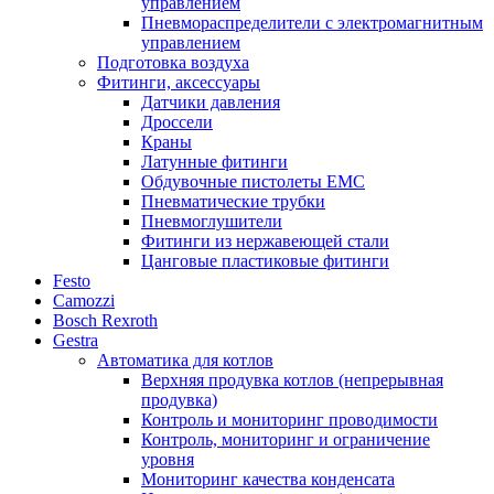
управлением
Пневмораспределители с электромагнитным
управлением
Подготовка воздуха
Фитинги, аксессуары
Датчики давления
Дроссели
Краны
Латунные фитинги
Обдувочные пистолеты ЕМС
Пневматические трубки
Пневмоглушители
Фитинги из нержавеющей стали
Цанговые пластиковые фитинги
Festo
Camozzi
Bosch Rexroth
Gestra
Автоматика для котлов
Верхняя продувка котлов (непрерывная
продувка)
Контроль и мониторинг проводимости
Контроль, мониторинг и ограничение
уровня
Мониторинг качества конденсата