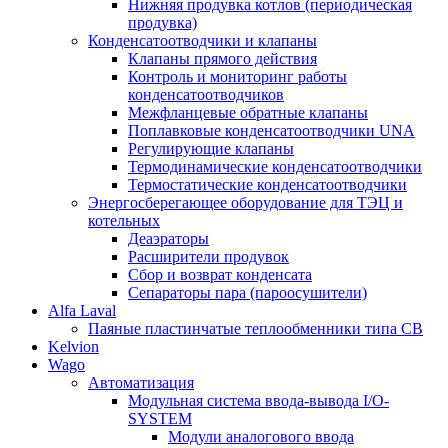
Нижняя продувка котлов (периодическая
продувка)
Конденсатоотводчики и клапаны
Клапаны прямого действия
Контроль и мониторинг работы
конденсатоотводчиков
Межфланцевые обратные клапаны
Поплавковые конденсатоотводчики UNA
Регулирующие клапаны
Термодинамические конденсатоотводчики
Термостатические конденсатоотводчики
Энергосберегающее оборудование для ТЭЦ и
котельных
Деаэраторы
Расширители продувок
Сбор и возврат конденсата
Сепараторы пара (пароосушители)
Alfa Laval
Паяные пластинчатые теплообменники типа CB
Kelvion
Wago
Автоматизация
Модульная система ввода-вывода I/O-
SYSTEM
Модули аналогового ввода