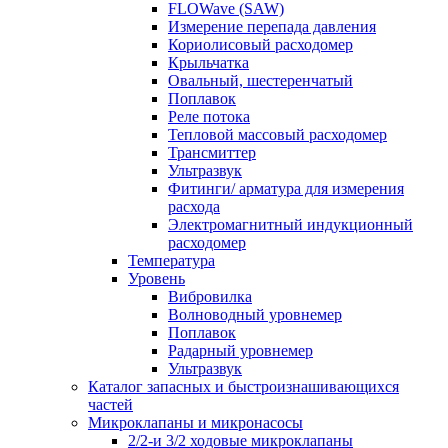
FLOWave (SAW)
Измерение перепада давления
Кориолисовый расходомер
Крыльчатка
Овальный, шестеренчатый
Поплавок
Реле потока
Тепловой массовый расходомер
Трансмиттер
Ультразвук
Фитинги/ арматура для измерения
расхода
Электромагнитный индукционный
расходомер
Температура
Уровень
Вибровилка
Волноводный уровнемер
Поплавок
Радарный уровнемер
Ультразвук
Каталог запасных и быстроизнашивающихся
частей
Микроклапаны и микронасосы
2/2-и 3/2 ходовые микроклапаны