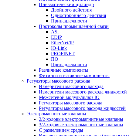
Пневматический цилиндр
Двойного действия
Одностороннего действия
Принадлежности
Протоколы промышленной связи
ASi
EDIP
EtherNet/IP
IO-Link
PROFINET
ПО
Принадлежности
Различные компоненты
Фитинги и вставные компоненты
Регуляторы массового расхода
Измерители массового расхода
Измерители массового расхода жидкостей
Межсетевой модуль/шлюз IO
Регуляторы массового расхода
Регуляторы массового расхода жидкостей
Электромагнитные клапаны
2/2-ходовые электромагнитные клапаны
3/2-ходовые электромагнитные клапаны
C разделением среды
Взрывозащищенные клапаны (для опасных