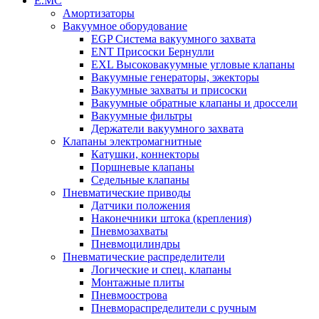
Е.МС
Амортизаторы
Вакуумное оборудование
EGP Система вакуумного захвата
ENT Присоски Бернулли
EXL Высоковакуумные угловые клапаны
Вакуумные генераторы, эжекторы
Вакуумные захваты и присоски
Вакуумные обратные клапаны и дроссели
Вакуумные фильтры
Держатели вакуумного захвата
Клапаны электромагнитные
Катушки, коннекторы
Поршневые клапаны
Седельные клапаны
Пневматические приводы
Датчики положения
Наконечники штока (крепления)
Пневмозахваты
Пневмоцилиндры
Пневматические распределители
Логические и спец. клапаны
Монтажные плиты
Пневмоострова
Пневмораспределители с ручным