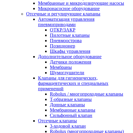
Мембранные и микродозирующие насосы
Микронасосное оборудование
Отсечные и регулирующие клапаны
Автоматизация управления
пневмоприводами
ОТКР/ЗАКР
Пилотные клапаны
Пневмоострова
Позиционер
Шкафы управления
Дополнительное оборудование
Датчики положения
Мембраны
Шумоглушители
Клапаны для гигиенических,
фармацевтических и специальных
применений
Robolux / многопроходные клапаны
T-образные клапаны
Донные клапаны
Мембранные клапаны
Сильфонный клапан
Отсечные клапаны
3-ходовой клапан
Robolux (многопроходные клапаны)