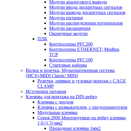
Модули аналогового вывода
Модули ввода дискретных сигналов
Модули вывода дискретных сигналов
Модули питания
Модули распределения потенциалов
Модули расширения
Оконечные модули
ПЛК
Контроллеры PFC200
Контроллеры ETHERNET; Modbus
TCP
Контроллеры PFC100
Стартовые наборы
Вилки и розетки, Мультиштекерная система
(MCS)-MIDI Classic/ MINI
Розетки, прямые и угловые,монтаж с CAGE
CLAMP
Источники питания
Клеммы для монтажа на DIN-рейку
Клеммы с диодом
Клеммы с размыкателем, с предохранителем
Модульные клеммы
Серия 2000 Монтируемые на рейку клеммы
1,0 (1,5) мм2
Проходные клеммы 1мм2