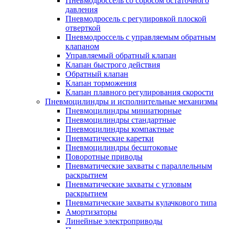
Пневмодроссель со сбросом остаточного
давления
Пневмодросель с регулировкой плоской
отверткой
Пневмодроссель с управляемым обратным
клапаном
Управляемый обратный клапан
Клапан быстрого действия
Обратный клапан
Клапан торможения
Клапан плавного регулирования скорости
Пневмоцилиндры и исполнительные механизмы
Пневмоцилиндры миниатюрные
Пневмоцилиндры стандартные
Пневмоцилиндры компактные
Пневматические каретки
Пневмоцилиндры бесштоковые
Поворотные приводы
Пневматические захваты с параллельным
раскрытием
Пневматические захваты с угловым
раскрытием
Пневматические захваты кулачкового типа
Амортизаторы
Линейные электроприводы