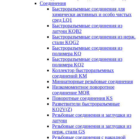
Соединения
Быстроразъемные соединения для
химически активных и особо чистых
сред LQ1
Быстроразъемные соединения из
латуни KQB2
Быстроразъемные соединения из нерж.
стали KQG2
Быстроразъемные соединения из
полимера KQ
Быстроразъемные соединения из
полимера KQ2
Коллектор быстроразъемных
соединений KM
Миниатюрные резьбовые соединения
Низкомоментное поворотное
соединение MQR
Поворотные соединения KS
Разветвители быстроразъемные
KQ2V(Z)
Резьбовые соединения и заглушки из
латуни
Резьбовые соединения и заглушки из
нерж. стали GS
Резьбовые соединения с накидной