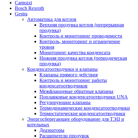
Camozzi
Bosch Rexroth
Gestra
Автоматика для котлов
Верхняя продувка котлов (непрерывная
продувка)
Контроль и мониторинг проводимости
Контроль, мониторинг и ограничение
уровня
Мониторинг качества конденсата
Нижняя продувка котлов (периодическая
продувка)
Конденсатоотводчики и клапаны
Клапаны прямого действия
Контроль и мониторинг работы
конденсатоотводчиков
Межфланцевые обратные клапаны
Поплавковые конденсатоотводчики UNA
Регулирующие клапаны
Термодинамические конденсатоотводчики
Термостатические конденсатоотводчики
Энергосберегающее оборудование для ТЭЦ и
котельных
Деаэраторы
Расширители продувок