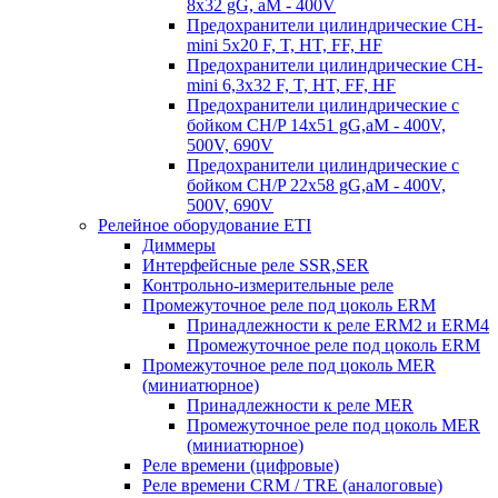
8x32 gG, aM - 400V
Предохранители цилиндрические CH-
mini 5x20 F, T, HT, FF, HF
Предохранители цилиндрические CH-
mini 6,3x32 F, T, HT, FF, HF
Предохранители цилиндрические с
бойком CH/P 14x51 gG,aM - 400V,
500V, 690V
Предохранители цилиндрические с
бойком CH/P 22x58 gG,aM - 400V,
500V, 690V
Релейное оборудование ETI
Диммеры
Интерфейсные реле SSR,SER
Контрольно-измерительные реле
Промежуточное реле под цоколь ERM
Принадлежности к реле ERM2 и ERM4
Промежуточное реле под цоколь ERM
Промежуточное реле под цоколь MER
(миниатюрное)
Принадлежности к реле MER
Промежуточное реле под цоколь MER
(миниатюрное)
Реле времени (цифровые)
Реле времени CRM / TRE (аналоговые)