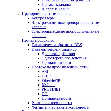
Позиционеры/ Контроллеры
Прямые клапаны
Шаровые краны
Пропорциональные клапаны
Контроллеры
Электромагнитные пропорциональные
клапаны
Электроприводные пропорциональные
клапаны
Прочая продукция
Гигиенические фитинги BBS
Пневматический цилиндр
Двойного действия
Одностороннего действия
Принадлежности
Протоколы промышленной связи
ASi
EDIP
EtherNet/IP
IO-Link
PROFINET
ПО
Принадлежности
Различные компоненты
Фитинги и вставные компоненты