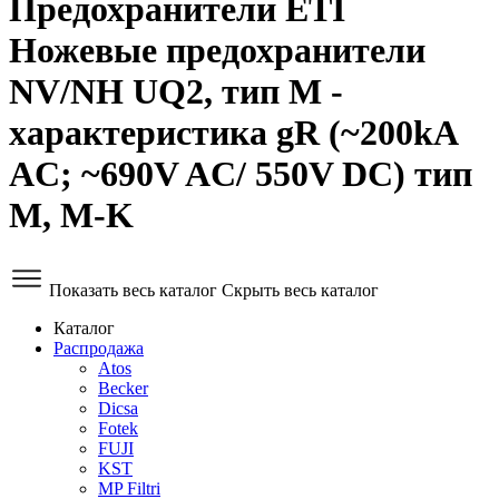
Предохранители ETI
Ножевые предохранители
NV/NH UQ2, тип M -
характеристика gR (~200kA
AC; ~690V AC/ 550V DC) тип
M, M-K
Показать весь каталог
Скрыть весь каталог
Каталог
Распродажа
Atos
Becker
Dicsa
Fotek
FUJI
KST
MP Filtri