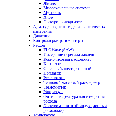
Железо
Многоканальные системы
Мутность
Хлор
Электропроводимость
Арматура и фитинги для аналитических
измерений
Давление
Контроллеры/трансмиттеры
Расход
FLOWave (SAW)
Измерение перепада давления
Кориолисовый расходомер
Крыльчатка
Овальный, шестеренчатый
Поплавок
Реле потока
Тепловой массовый расходомер
Трансмиттер
Ультразвук
Фитинги/ арматура для измерения
расхода
Электромагнитный индукционный
расходомер
Температура