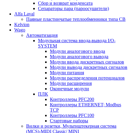
Сбор и возврат конденсата
Сепараторы пара (пароосушители)
Alfa Laval
Паяные пластинчатые теплообменники типа CB
Kelvion
Wago
Автоматизация
Модульная система ввода-вывода I/O-
SYSTEM
Модули аналогового ввода
Модули аналогового вывода
Модули ввода дискретных сигналов
Модули вывода дискретных сигналов
Модули питания
Модули распределения потенциалов
Модули расширения
Оконечные модули
ПЛК
Контроллеры PFC200
Контроллеры ETHERNET; Modbus
TCP
Контроллеры PFC100
Стартовые наборы
Вилки и розетки, Мультиштекерная система
(MCS)-MIDI Classic/ MINI