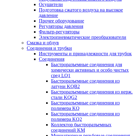
Осушители
Подготовка сжатого воздуха на высокое
давление
Прочее оборудование
Регуляторы давления
Фильтр-регуляторы
Электропневматические преобразователи
Смазка и обдув
Соединения и трубки
Инструменты и принадлежности для трубок
Соединения
Быстроразъемные соединения для
химически активных и особо чистых
сред LQ1
Быстроразъемные соединения из
латуни KQB2
Быстроразъемные соединения из нерж.
стали KQG2
Быстроразъемные соединения из
полимера KQ
Быстроразъемные соединения из
полимера KQ2
Коллектор быстроразъемных
соединений KM
Миниатюрные резьбовые соединения