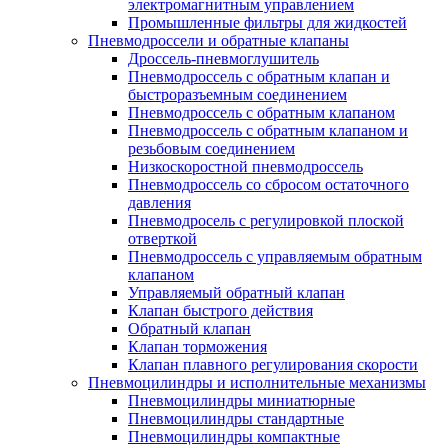
электромагнитным управлением
Промышленные фильтры для жидкостей
Пневмодроссели и обратные клапаны
Дроссель-пневмоглушитель
Пневмодроссель с обратным клапан и
быстроразъемным соединением
Пневмодроссель с обратным клапаном
Пневмодроссель с обратным клапаном и
резьбовым соединением
Низкоскоростной пневмодроссель
Пневмодроссель со сбросом остаточного
давления
Пневмодросель с регулировкой плоской
отверткой
Пневмодроссель с управляемым обратным
клапаном
Управляемый обратный клапан
Клапан быстрого действия
Обратный клапан
Клапан торможения
Клапан плавного регулирования скорости
Пневмоцилиндры и исполнительные механизмы
Пневмоцилиндры миниатюрные
Пневмоцилиндры стандартные
Пневмоцилиндры компактные