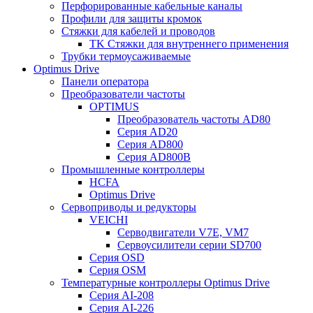
Перфорированные кабельные каналы
Профили для защиты кромок
Стяжки для кабелей и проводов
TK Стяжки для внутреннего применения
Трубки термоусаживаемые
Optimus Drive
Панели оператора
Преобразователи частоты
OPTIMUS
Преобразователь частоты AD80
Серия AD20
Серия AD800
Серия AD800B
Промышленные контроллеры
HCFA
Optimus Drive
Сервоприводы и редукторы
VEICHI
Серводвигатели V7E, VM7
Сервоусилители серии SD700
Серия OSD
Серия OSM
Температурные контроллеры Optimus Drive
Серия AI-208
Серия AI-226