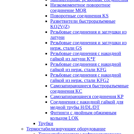
Низкомоментное поворотное
соединение MQR
Поворотные соединения KS
Разветвители быстроразъемные
KQ2V(Z)
Резьбовые соединения и заглушки из
латуни
Резьбовые соединения и заглушки из
нерж. стали GS
Резьбовые соединения с накидной
гайкой из латуни K*F
Резьбовые соединения с накидной
гайкой из нерж. стали KFG
Резьбовые соединения с накидной
гайкой из нерж. стали KFG2
Самозапирающиеся быстроразъемные
соединения KC
Самозапирающиеся соединения KP
Соединения с накидной гайкой для
медной трубы H/DL/DT
Фитинги с двойным обжимным
кольцом LOK
Трубки
Термостабилизирующее оборудование