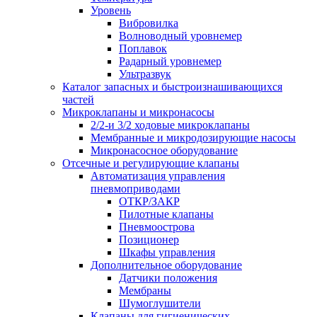
Уровень
Вибровилка
Волноводный уровнемер
Поплавок
Радарный уровнемер
Ультразвук
Каталог запасных и быстроизнашивающихся
частей
Микроклапаны и микронасосы
2/2-и 3/2 ходовые микроклапаны
Мембранные и микродозирующие насосы
Микронасосное оборудование
Отсечные и регулирующие клапаны
Автоматизация управления
пневмоприводами
ОТКР/ЗАКР
Пилотные клапаны
Пневмоострова
Позиционер
Шкафы управления
Дополнительное оборудование
Датчики положения
Мембраны
Шумоглушители
Клапаны для гигиенических,