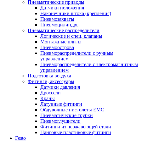
Пневматические приводы
Датчики положения
Наконечники штока (крепления)
Пневмозахваты
Пневмоцилиндры
Пневматические распределители
Логические и спец. клапаны
Монтажные плиты
Пневмоострова
Пневмораспределители с ручным
управлением
Пневмораспределители с электромагнитным
управлением
Подготовка воздуха
Фитинги, аксессуары
Датчики давления
Дроссели
Краны
Латунные фитинги
Обдувочные пистолеты ЕМС
Пневматические трубки
Пневмоглушители
Фитинги из нержавеющей стали
Цанговые пластиковые фитинги
Festo